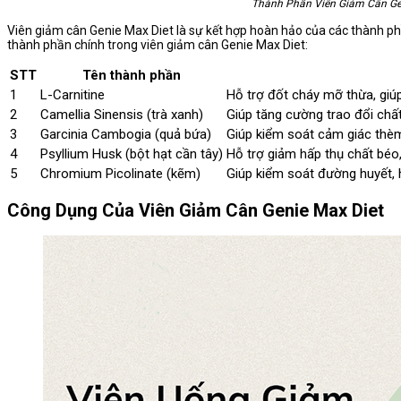
Thành Phần Viên Giảm Cân Ge
Viên giảm cân Genie Max Diet là sự kết hợp hoàn hảo của các thành phầ
thành phần chính trong viên giảm cân Genie Max Diet:
STT
Tên thành phần
1
L-Carnitine
Hỗ trợ đốt cháy mỡ thừa, gi
2
Camellia Sinensis (trà xanh)
Giúp tăng cường trao đổi chất
3
Garcinia Cambogia (quả bứa)
Giúp kiểm soát cảm giác thèm
4
Psyllium Husk (bột hạt cần tây)
Hỗ trợ giảm hấp thụ chất béo,
5
Chromium Picolinate (kẽm)
Giúp kiểm soát đường huyết, 
Công Dụng Của Viên Giảm Cân Genie Max Diet