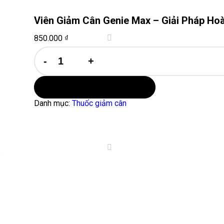
Viên Giảm Cân Genie Max – Giải Pháp H
850.000
₫
Viên
Giảm
Cân
Genie
Max
Thêm vào giỏ hàng
-
Danh mục:
Thuốc giảm cân
Giải
Pháp
Hoàn
Hảo
Cho
Vóc
Đẹp
Thon
Gọn
số
lượng