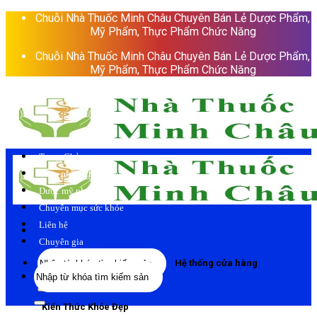
Skip
Chuỗi Nhà Thuốc Minh Châu Chuyên Bán Lẻ Dược Phẩm,
to
Mỹ Phẩm, Thực Phẩm Chức Năng
content
Chuỗi Nhà Thuốc Minh Châu Chuyên Bán Lẻ Dược Phẩm,
Mỹ Phẩm, Thực Phẩm Chức Năng
Trang Chủ
Thực phẩm chức năng
Dược mỹ phẩm
Chuyên mục sức khỏe
Liên hệ
Chuyên gia
Tìm
Hệ thống cửa hàng
Tìm
kiếm:
kiếm:
Kiến Thức Khỏe Đẹp