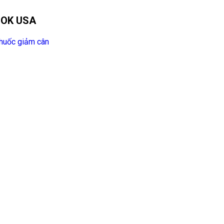
OK USA
huốc giảm cân