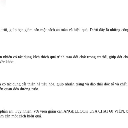
, giúp bạn giảm cân một cách an toàn và hiệu quả. Dưới đây là những côn
n có tác dụng kích thích quá trình trao đổi chất trong cơ thể, giúp đốt c
sức khỏe.
 dụng cải thiện hệ tiêu hóa, giúp nhuận tràng và đào thải độc tố và chất b
iên quan đến đường ruột.
hẩu phần ăn. Tuy nhiên, với viên giảm cân ANGELLOOK USA CHAI 60 VIÊN, bạ
iảm cân một cách hiệu quả.