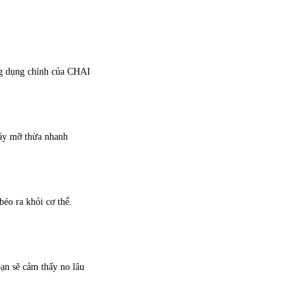
g dụng chính của CHAI
háy mỡ thừa nhanh
éo ra khỏi cơ thể.
n sẽ cảm thấy no lâu