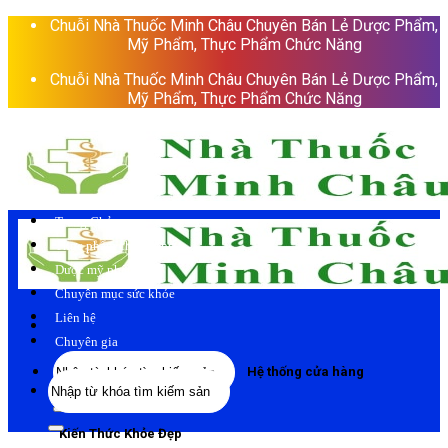
Skip
Chuỗi Nhà Thuốc Minh Châu Chuyên Bán Lẻ Dược Phẩm,
to
Mỹ Phẩm, Thực Phẩm Chức Năng
content
Chuỗi Nhà Thuốc Minh Châu Chuyên Bán Lẻ Dược Phẩm,
Mỹ Phẩm, Thực Phẩm Chức Năng
Trang Chủ
Thực phẩm chức năng
Dược mỹ phẩm
Chuyên mục sức khỏe
Liên hệ
Chuyên gia
Tìm
Hệ thống cửa hàng
Tìm
kiếm:
kiếm:
Kiến Thức Khỏe Đẹp