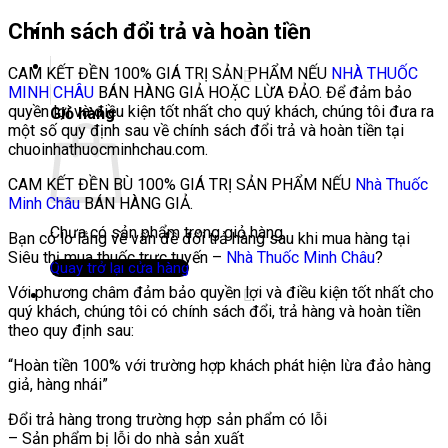
Chính sách đổi trả và hoàn tiền
CAM KẾT ĐỀN 100% GIÁ TRỊ SẢN PHẨM NẾU
NHÀ THUỐC
MINH CHÂU
BÁN HÀNG GIẢ HOẶC LỪA ĐẢO. Để đảm bảo
quyền lợi và điều kiện tốt nhất cho quý khách, chúng tôi đưa ra
Giỏ hàng
một số quy định sau về chính sách đổi trả và hoàn tiền tại
chuoinhathuocminhchau.com.
CAM KẾT ĐỀN BÙ 100% GIÁ TRỊ SẢN PHẨM NẾU
Nhà Thuốc
Minh Châu
BÁN HÀNG GIẢ.
Chưa có sản phẩm trong giỏ hàng.
Bạn có lo lắng về vấn đề đổi trả hàng sau khi mua hàng tại
Siêu thị mua thuốc trực tuyến –
Nhà Thuốc Minh Châu
?
Quay trở lại cửa hàng
Với phương châm đảm bảo quyền lợi và điều kiện tốt nhất cho
quý khách, chúng tôi có chính sách đổi, trả hàng và hoàn tiền
theo quy định sau:
“Hoàn tiền 100% với trường hợp khách phát hiện lừa đảo hàng
giả, hàng nhái”
Đổi trả hàng trong trường hợp sản phẩm có lỗi
– Sản phẩm bị lỗi do nhà sản xuất