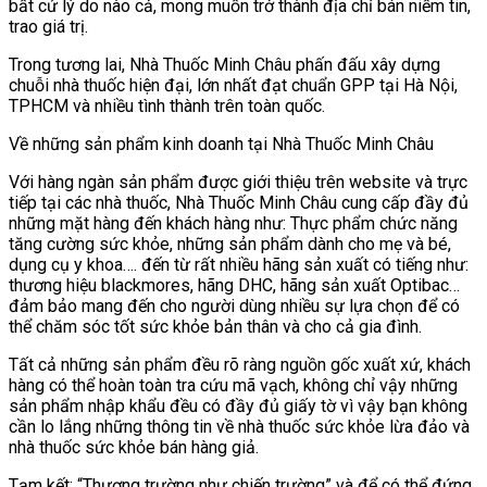
bất cứ lý do nào cả, mong muốn trở thành địa chỉ bán niềm tin,
trao giá trị.
Trong tương lai, Nhà Thuốc Minh Châu phấn đấu xây dựng
chuỗi nhà thuốc hiện đại, lớn nhất đạt chuẩn GPP tại Hà Nội,
TPHCM và nhiều tình thành trên toàn quốc.
Về những sản phẩm kinh doanh tại Nhà Thuốc Minh Châu
Với hàng ngàn sản phẩm được giới thiệu trên website và trực
tiếp tại các nhà thuốc, Nhà Thuốc Minh Châu cung cấp đầy đủ
những mặt hàng đến khách hàng như: Thực phẩm chức năng
tăng cường sức khỏe, những sản phẩm dành cho mẹ và bé,
dụng cụ y khoa…. đến từ rất nhiều hãng sản xuất có tiếng như:
thương hiệu blackmores, hãng DHC, hãng sản xuất Optibac…
đảm bảo mang đến cho người dùng nhiều sự lựa chọn để có
thể chăm sóc tốt sức khỏe bản thân và cho cả gia đình.
Tất cả những sản phẩm đều rõ ràng nguồn gốc xuất xứ, khách
hàng có thể hoàn toàn tra cứu mã vạch, không chỉ vậy những
sản phẩm nhập khẩu đều có đầy đủ giấy tờ vì vậy bạn không
cần lo lắng những thông tin về nhà thuốc sức khỏe lừa đảo và
nhà thuốc sức khỏe bán hàng giả.
Tạm kết: “Thương trường như chiến trường” và để có thể đứng