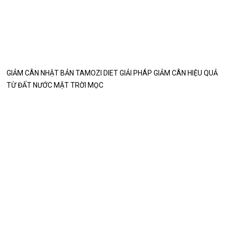
GIẢM CÂN NHẬT BẢN TAMOZI DIET GIẢI PHÁP GIẢM CÂN HIỆU QUẢ
TỪ ĐẤT NƯỚC MẶT TRỜI MỌC