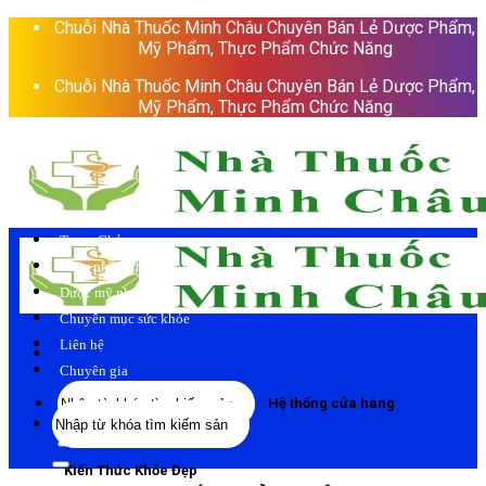
Skip
Chuỗi Nhà Thuốc Minh Châu Chuyên Bán Lẻ Dược Phẩm,
to
Mỹ Phẩm, Thực Phẩm Chức Năng
content
Chuỗi Nhà Thuốc Minh Châu Chuyên Bán Lẻ Dược Phẩm,
Mỹ Phẩm, Thực Phẩm Chức Năng
Trang Chủ
Thực phẩm chức năng
Dược mỹ phẩm
Chuyên mục sức khỏe
Liên hệ
Chuyên gia
Tìm
Hệ thống cửa hàng
Tìm
kiếm:
kiếm:
Kiến Thức Khỏe Đẹp