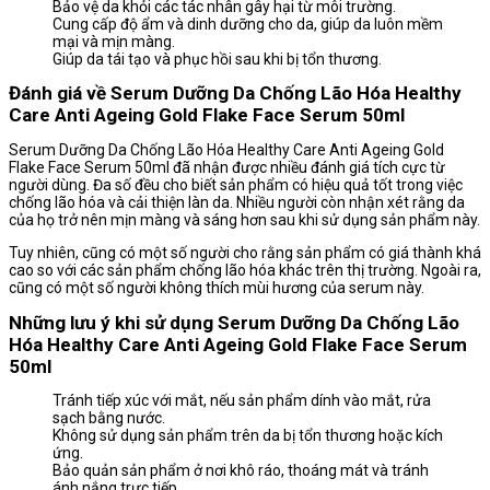
Bảo vệ da khỏi các tác nhân gây hại từ môi trường.
Cung cấp độ ẩm và dinh dưỡng cho da, giúp da luôn mềm
mại và mịn màng.
Giúp da tái tạo và phục hồi sau khi bị tổn thương.
Đánh giá về Serum Dưỡng Da Chống Lão Hóa Healthy
Care Anti Ageing Gold Flake Face Serum 50ml
Serum Dưỡng Da Chống Lão Hóa Healthy Care Anti Ageing Gold
Flake Face Serum 50ml đã nhận được nhiều đánh giá tích cực từ
người dùng. Đa số đều cho biết sản phẩm có hiệu quả tốt trong việc
chống lão hóa và cải thiện làn da. Nhiều người còn nhận xét rằng da
của họ trở nên mịn màng và sáng hơn sau khi sử dụng sản phẩm này.
Tuy nhiên, cũng có một số người cho rằng sản phẩm có giá thành khá
cao so với các sản phẩm chống lão hóa khác trên thị trường. Ngoài ra,
cũng có một số người không thích mùi hương của serum này.
Những lưu ý khi sử dụng Serum Dưỡng Da Chống Lão
Hóa Healthy Care Anti Ageing Gold Flake Face Serum
50ml
Tránh tiếp xúc với mắt, nếu sản phẩm dính vào mắt, rửa
sạch bằng nước.
Không sử dụng sản phẩm trên da bị tổn thương hoặc kích
ứng.
Bảo quản sản phẩm ở nơi khô ráo, thoáng mát và tránh
ánh nắng trực tiếp.