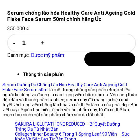
Serum chống lão hóa Healthy Care Anti Ageing Gold
Flake Face Serum 50ml chính hãng Úc
350.000
₫
Serum
chống
lão
hóa
Danh mục:
Dược mỹ phẩm
Healthy
Thêm vào giỏ hàng
Care
Anti
Thông tin sản phẩm
Ageing
Gold
Serum Dưỡng Da Chống Lão Hóa Healthy Care Anti Ageing Gold
Flake Face Serum 50ml
là một trong những sản phẩm được nhiều
Flake
người tin dùng và đánh giá cao trong việc chăm sóc da. Với công thức
Face
độc đáo và thành phần tự nhiên, serum này đã mang lại hiệu quả
Serum
tuyệt vời trong việc chống lão hóa và cải thiện làn da của phái đẹp. Bài
50ml
viết này sẽ giúp bạn hiểu rõ hơn về sản phẩm này, từ đó có thể lựa
chính
chọn cho mình một sản phẩm chăm sóc da tốt nhất.
hãng
SAKURA L-GLUTATHIONE REDUCED – Bí Quyết Dưỡng
Úc
Trắng Da Từ Nhật Bản
số
Collagen Inner Beauty 6 Trong 1 Spring Leaf 90 Viên – Sức
lượng
Khỏe Và Sắc Đẹp Từ Bên Trong