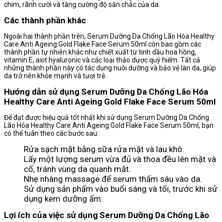
chim, rãnh cười và tăng cường độ săn chắc của da.
Các thành phần khác
Ngoài hai thành phần trên, Serum Dưỡng Da Chống Lão Hóa Healthy
Care Anti Ageing Gold Flake Face Serum 50ml còn bao gồm các
thành phần tự nhiên khác như chiết xuất từ ​​tinh dầu hoa hồng,
vitamin E, axit hyaluronic và các loại thảo dược quý hiếm. Tất cả
những thành phần này có tác dụng nuôi dưỡng và bảo vệ làn da, giúp
da trở nên khỏe mạnh và tươi trẻ.
Hướng dẫn sử dụng Serum Dưỡng Da Chống Lão Hóa
Healthy Care Anti Ageing Gold Flake Face Serum 50ml
Để đạt được hiệu quả tốt nhất khi sử dụng Serum Dưỡng Da Chống
Lão Hóa Healthy Care Anti Ageing Gold Flake Face Serum 50ml, bạn
có thể tuân theo các bước sau:
Rửa sạch mặt bằng sữa rửa mặt và lau khô.
Lấy một lượng serum vừa đủ và thoa đều lên mặt và
cổ, tránh vùng da quanh mắt.
Nhẹ nhàng massage để serum thấm sâu vào da.
Sử dụng sản phẩm vào buổi sáng và tối, trước khi sử
dụng kem dưỡng ẩm.
Lợi ích của việc sử dụng Serum Dưỡng Da Chống Lão