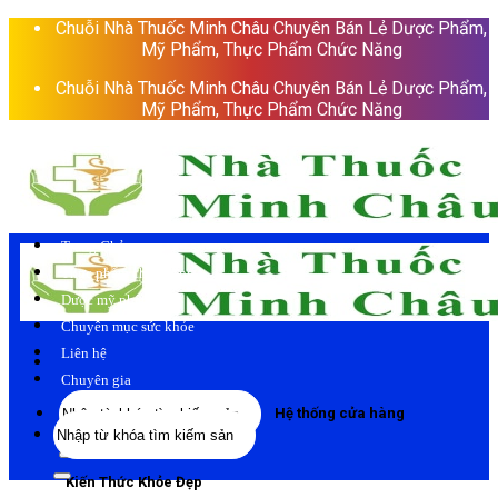
Skip
Chuỗi Nhà Thuốc Minh Châu Chuyên Bán Lẻ Dược Phẩm,
to
Mỹ Phẩm, Thực Phẩm Chức Năng
content
Chuỗi Nhà Thuốc Minh Châu Chuyên Bán Lẻ Dược Phẩm,
Mỹ Phẩm, Thực Phẩm Chức Năng
Trang Chủ
Thực phẩm chức năng
Dược mỹ phẩm
Chuyên mục sức khỏe
Liên hệ
Chuyên gia
Tìm
Hệ thống cửa hàng
Tìm
kiếm:
kiếm:
Kiến Thức Khỏe Đẹp