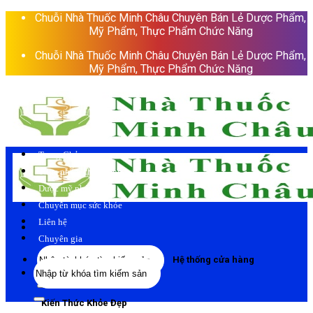
Skip
Chuỗi Nhà Thuốc Minh Châu Chuyên Bán Lẻ Dược Phẩm,
to
Mỹ Phẩm, Thực Phẩm Chức Năng
content
Chuỗi Nhà Thuốc Minh Châu Chuyên Bán Lẻ Dược Phẩm,
Mỹ Phẩm, Thực Phẩm Chức Năng
Trang Chủ
Thực phẩm chức năng
Dược mỹ phẩm
Chuyên mục sức khỏe
Liên hệ
Chuyên gia
Tìm
Hệ thống cửa hàng
Tìm
kiếm:
kiếm:
Kiến Thức Khỏe Đẹp