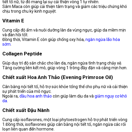
tiết tố nữ, từ đó mang lại sự cải thiện vòng 1 tự nhiên.
Sâm Maca còn giúp cải thiện tâm trạng và giảm các triệu chứng khó
chịu trong chu kỳ kinh nguyệt.
Vitamin E
Cung cấp độ ẩm và nuôi dưỡng làn da vùng ngực, giúp da mềm mịn
và đàn hồi tốt.
Đồng thời, Vitamin E còn giúp chống oxy hóa,
ngăn ngừa lão hóa
sớm
.
Collagen Peptide
Giúp duy trì độ săn chắc cho làn da, ngăn ngừa tình trạng chảy xệ.
Tăng cường liên kết mô, giúp vòng 1 trông đầy đặn và căng mịn hơn.
Chiết xuất Hoa Anh Thảo (Evening Primrose Oil)
Cân bằng nội tiết tố, hỗ trợ sức khỏe tổng thể cho phụ nữ và cải thiện
sự phát triển của mô ngực.
Ngoài ra,
dầu hoa anh thảo
còn giúp làm dịu da và
giảm nguy cơ khô
da
.
Chiết xuất Đậu Nành
Cung cấp isoflavones, một loại phytoestrogen hỗ trợ phát triển vòng
1.Đồng thời, isoflavones giúp cân bằng nội tiết tố, ngăn ngừa các rối
loạn liên quan đến hormone.