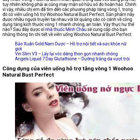
tuy nhiên không phải ai cũng may mắn sở hữu số đo hoàn hảo. Chính
vì vậy, nhiều chị em đã tìm đến các phương pháp tăng vòng 1, trong
đó có viên uống hỗ trợ Woohoo Natural Bust Perfect. Sản phẩm này
được nhiều người truyền tai nhau với lời quảng cáo có cánh về công
dụng tăng kích thước vòng 1 nhanh chóng, an toàn. Vậy thực hư thế
nào? Sau đây dược sĩ
nhà thuốc Minh Châu
sẽ cung cấp cho bạn
những thông tin chi tiết về viên uống Woohoo Natural Bust Perfect.
Bảo Xuân Gold Nam Dược – Hỗ trợ nội tiết và sức khỏe nữ
giới
Vin Slim V3 – Lấy lại vóc dáng thon gọn nhanh chóng
Angels Liquid 7 Day Glutathione – Dưỡng trắng da vượt trội
Công dụng của viên uống hỗ trợ tăng vòng 1 Woohoo
Natural Bust Perfect