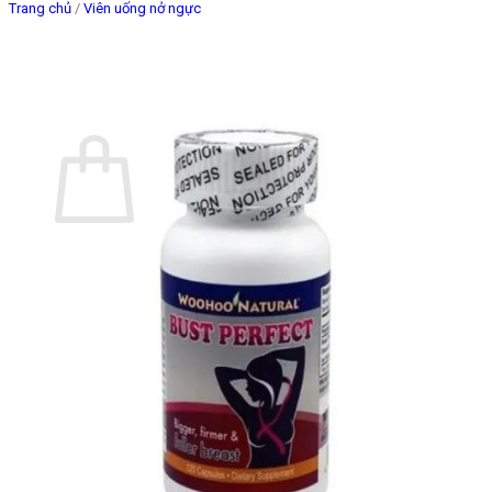
Trang chủ
/
Viên uống nở ngực
Giỏ hàng
Chưa có sản phẩm trong giỏ hàng.
Quay trở lại cửa hàng