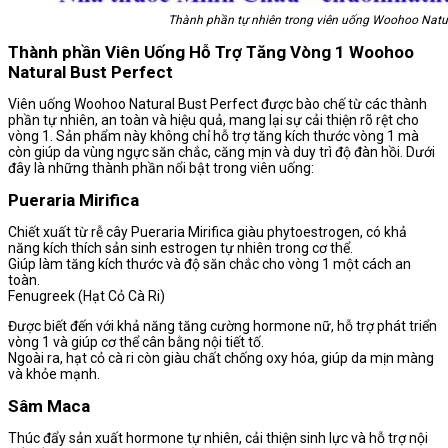
Thành phần tự nhiên trong viên uống Woohoo Natur
Thành phần Viên Uống Hỗ Trợ Tăng Vòng 1 Woohoo
Natural Bust Perfect
Viên uống Woohoo Natural Bust Perfect được bào chế từ các thành
phần tự nhiên, an toàn và hiệu quả, mang lại sự cải thiện rõ rệt cho
vòng 1. Sản phẩm này không chỉ hỗ trợ tăng kích thước vòng 1 mà
còn giúp da vùng ngực săn chắc, căng mịn và duy trì độ đàn hồi. Dưới
đây là những thành phần nổi bật trong viên uống:
Pueraria Mirifica
Chiết xuất từ rễ cây Pueraria Mirifica giàu phytoestrogen, có khả
năng kích thích sản sinh estrogen tự nhiên trong cơ thể.
Giúp làm tăng kích thước và độ săn chắc cho vòng 1 một cách an
toàn.
Fenugreek (Hạt Cỏ Cà Ri)
Được biết đến với khả năng tăng cường hormone nữ, hỗ trợ phát triển
vòng 1 và giúp cơ thể cân bằng nội tiết tố.
Ngoài ra, hạt cỏ cà ri còn giàu chất chống oxy hóa, giúp da mịn màng
và khỏe mạnh.
Sâm Maca
Thúc đẩy sản xuất hormone tự nhiên, cải thiện sinh lực và hỗ trợ nội