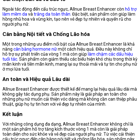
Ngoài tác động đến cấu trúc ngực, Allnue Breast Enhancer còn
hỗ trợ
làm mềm da
và
trắng da toàn thân
. Đặc biệt, sản phẩm còn giúp làm
hồng nhũ hoa và vùng kín, tạo nên vẻ đẹp tự nhiên và quyến rũ cho
người phụ nữ.
Cân bằng Nội tiết và Chống Lão hóa
Một trong những ưu điểm nổi bật của Allnue Breast Enhancer là khả
năng
cân bằng hormone nữ
một cách hiệu quả. Điều này không chỉ
hỗ trợ sự phát triển của vòng 1 mà còn giúp
làm chậm các dấu hiệu
tuổi tác
. Sản phẩm còn giảm thiểu các biểu hiện khó chịu trong thời kỳ
mãn kinh và tiền mãn kinh, mang lại sự thoải mái và tự tin cho phụ nữ
ở mọi lứa tuổi.
An toàn và Hiệu quả Lâu dài
Allnue Breast Enhancer được thiết kế để mang lại hiệu quả lâu dài mà
không gây tác dụng phụ. Sản phẩm này là giải pháp an toàn cho
những phụ nữ muốn cải thiện vóc dáng mà không cần can thiệp phẫu
thuật, giúp họ tự tin hơn với vẻ đẹp tự nhiên của mình.
Kết luận
Với những công dụng đa dạng, Allnue Breast Enhancer không chỉ là
một sản phẩm hỗ trợ tăng kích thước vòng 1 mà còn là giải pháp
toàn diện cho sức khỏe và vẻ đẹp của người phụ nữ. Từ việc cải thiện
cấu trúc ngực đến cân bằng nội tiết và chống lão hóa, sản phẩm này