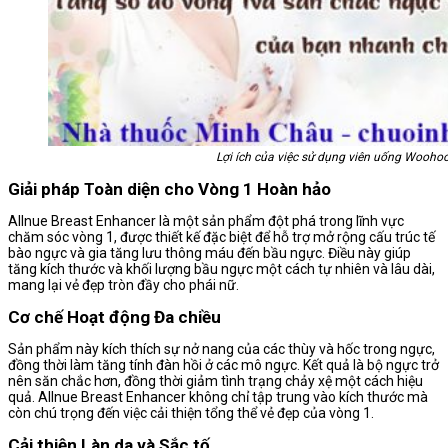
Lợi ích của việc sử dụng viên uống Woohoo
Giải pháp Toàn diện cho Vòng 1 Hoàn hảo
Allnue Breast Enhancer là một sản phẩm đột phá trong lĩnh vực
chăm sóc vòng 1, được thiết kế đặc biệt để hỗ trợ mở rộng cấu trúc tế
bào ngực và gia tăng lưu thông máu đến bầu ngực. Điều này giúp
tăng kích thước và khối lượng bầu ngực một cách tự nhiên và lâu dài,
mang lại vẻ đẹp tròn đầy cho phái nữ.
Cơ chế Hoạt động Đa chiều
Sản phẩm này kích thích sự nở nang của các thùy và hốc trong ngực,
đồng thời làm tăng tính đàn hồi ở các mô ngực. Kết quả là bộ ngực trở
nên săn chắc hơn, đồng thời giảm tình trạng chảy xệ một cách hiệu
quả. Allnue Breast Enhancer không chỉ tập trung vào kích thước mà
còn chú trọng đến việc cải thiện tổng thể vẻ đẹp của vòng 1.
Cải thiện Làn da và Sắc tố