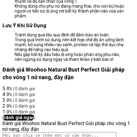
thước và độ săn chắc của vòng 1.
Không dùng cho phụ nữ đang mang thai, cho con bú hoặc
người có tiền sử dị ứng với bất kỳ thành phần nào của sản
phẩm.
Lưu Ý Khi Sử Dụng
Tránh dùng quá liều quy định để đảm bảo an toàn.
Trong quá trình sử dụng, nên kết hợp chế độ ăn uống lành
mạnh, bổ sung nhiều rau xanh, protein và tập thể dục nhẹ
nhàng để nâng cao hiệu quả.
Nếu gặp bất kỳ dấu hiệu dị ứng hoặc phản ứng phụ nào,
nên ngừng sử dụng ngay và tham khảo ý kiến bác sĩ
Đánh giá Woohoo Natural Bust Perfect Giải pháp
cho vòng 1 nở nang, đầy đặn
5
0%
| 0 đánh giá
4
0%
| 0 đánh giá
3
0%
| 0 đánh giá
2
0%
| 0 đánh giá
1
0%
| 0 đánh giá
Đánh giá ngay
Đánh giá Woohoo Natural Bust Perfect Giải pháp cho vòng 1
nở nang, đầy đặn