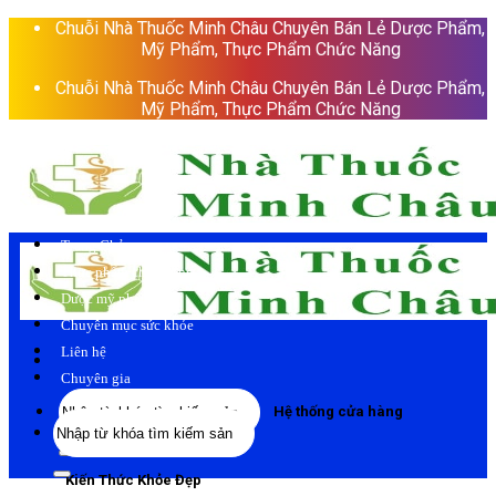
Skip
Chuỗi Nhà Thuốc Minh Châu Chuyên Bán Lẻ Dược Phẩm,
to
Mỹ Phẩm, Thực Phẩm Chức Năng
content
Chuỗi Nhà Thuốc Minh Châu Chuyên Bán Lẻ Dược Phẩm,
Mỹ Phẩm, Thực Phẩm Chức Năng
Trang Chủ
Thực phẩm chức năng
Dược mỹ phẩm
Chuyên mục sức khỏe
Liên hệ
Chuyên gia
Tìm
Hệ thống cửa hàng
Tìm
kiếm:
kiếm:
Kiến Thức Khỏe Đẹp