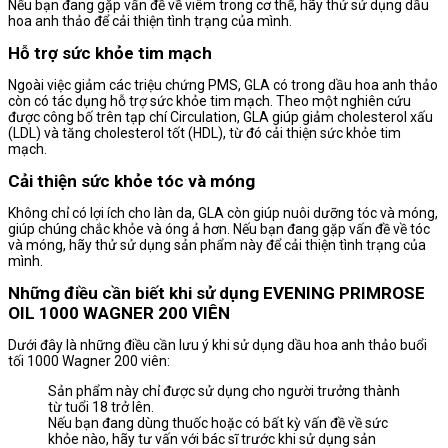
Nếu bạn đang gặp vấn đề về viêm trong cơ thể, hãy thử sử dụng dầu
hoa anh thảo để cải thiện tình trạng của mình.
Hỗ trợ sức khỏe tim mạch
Ngoài việc giảm các triệu chứng PMS, GLA có trong dầu hoa anh thảo
còn có tác dụng hỗ trợ sức khỏe tim mạch. Theo một nghiên cứu
được công bố trên tạp chí Circulation, GLA giúp giảm cholesterol xấu
(LDL) và tăng cholesterol tốt (HDL), từ đó cải thiện sức khỏe tim
mạch.
Cải thiện sức khỏe tóc và móng
Không chỉ có lợi ích cho làn da, GLA còn giúp nuôi dưỡng tóc và móng,
giúp chúng chắc khỏe và óng ả hơn. Nếu bạn đang gặp vấn đề về tóc
và móng, hãy thử sử dụng sản phẩm này để cải thiện tình trạng của
mình.
Những điều cần biết khi sử dụng EVENING PRIMROSE
OIL 1000 WAGNER 200 VIÊN
Dưới đây là những điều cần lưu ý khi sử dụng dầu hoa anh thảo buổi
tối 1000 Wagner 200 viên:
Sản phẩm này chỉ được sử dụng cho người trưởng thành
từ tuổi 18 trở lên.
Nếu bạn đang dùng thuốc hoặc có bất kỳ vấn đề về sức
khỏe nào, hãy tư vấn với bác sĩ trước khi sử dụng sản