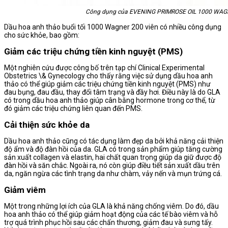
Công dụng của EVENING PRIMROSE OIL 1000 WAG
Dầu hoa anh thảo buổi tối 1000 Wagner 200 viên có nhiều công dụng
cho sức khỏe, bao gồm:
Giảm các triệu chứng tiền kinh nguyệt (PMS)
Một nghiên cứu được công bố trên tạp chí Clinical Experimental
Obstetrics \& Gynecology cho thấy rằng việc sử dụng dầu hoa anh
thảo có thể giúp giảm các triệu chứng tiền kinh nguyệt (PMS) như
đau bụng, đau đầu, thay đổi tâm trạng và đầy hơi. Điều này là do GLA
có trong dầu hoa anh thảo giúp cân bằng hormone trong cơ thể, từ
đó giảm các triệu chứng liên quan đến PMS.
Cải thiện sức khỏe da
Dầu hoa anh thảo cũng có tác dụng làm đẹp da bởi khả năng cải thiện
độ ẩm và độ đàn hồi của da. GLA có trong sản phẩm giúp tăng cường
sản xuất collagen và elastin, hai chất quan trọng giúp da giữ được độ
đàn hồi và săn chắc. Ngoài ra, nó còn giúp điều tiết sản xuất dầu trên
da, ngăn ngừa các tình trạng da như chàm, vảy nến và mụn trứng cá.
Giảm viêm
Một trong những lợi ích của GLA là khả năng chống viêm. Do đó, dầu
hoa anh thảo có thể giúp giảm hoạt động của các tế bào viêm và hỗ
trợ quá trình phục hồi sau các chấn thương, giảm đau và sưng tấy.