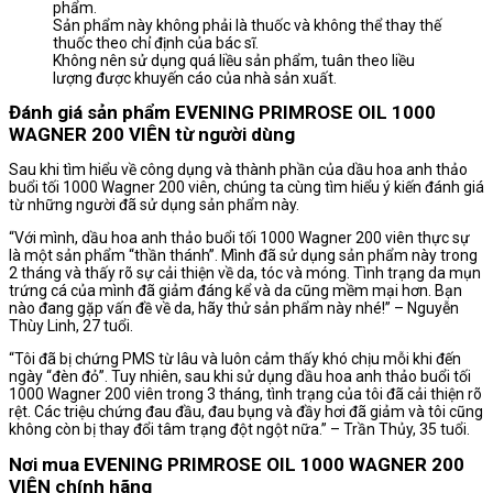
phẩm.
Sản phẩm này không phải là thuốc và không thể thay thế
thuốc theo chỉ định của bác sĩ.
Không nên sử dụng quá liều sản phẩm, tuân theo liều
lượng được khuyến cáo của nhà sản xuất.
Đánh giá sản phẩm EVENING PRIMROSE OIL 1000
WAGNER 200 VIÊN từ người dùng
Sau khi tìm hiểu về công dụng và thành phần của dầu hoa anh thảo
buổi tối 1000 Wagner 200 viên, chúng ta cùng tìm hiểu ý kiến đánh giá
từ những người đã sử dụng sản phẩm này.
“Với mình, dầu hoa anh thảo buổi tối 1000 Wagner 200 viên thực sự
là một sản phẩm “thần thánh”. Mình đã sử dụng sản phẩm này trong
2 tháng và thấy rõ sự cải thiện về da, tóc và móng. Tình trạng da mụn
trứng cá của mình đã giảm đáng kể và da cũng mềm mại hơn. Bạn
nào đang gặp vấn đề về da, hãy thử sản phẩm này nhé!” – Nguyễn
Thùy Linh, 27 tuổi.
“Tôi đã bị chứng PMS từ lâu và luôn cảm thấy khó chịu mỗi khi đến
ngày “đèn đỏ”. Tuy nhiên, sau khi sử dụng dầu hoa anh thảo buổi tối
1000 Wagner 200 viên trong 3 tháng, tình trạng của tôi đã cải thiện rõ
rệt. Các triệu chứng đau đầu, đau bụng và đầy hơi đã giảm và tôi cũng
không còn bị thay đổi tâm trạng đột ngột nữa.” – Trần Thủy, 35 tuổi.
Nơi mua EVENING PRIMROSE OIL 1000 WAGNER 200
VIÊN chính hãng