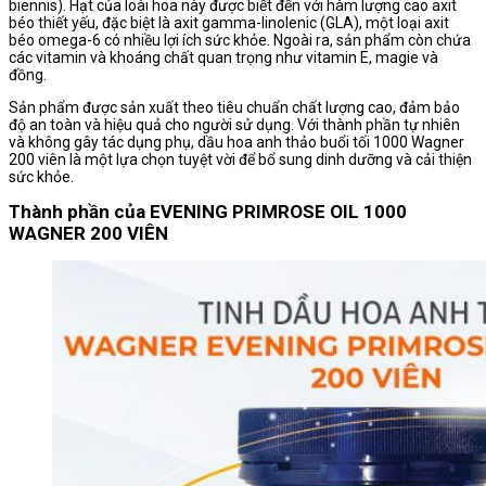
biennis). Hạt của loài hoa này được biết đến với hàm lượng cao axit
béo thiết yếu, đặc biệt là axit gamma-linolenic (GLA), một loại axit
béo omega-6 có nhiều lợi ích sức khỏe. Ngoài ra, sản phẩm còn chứa
các vitamin và khoáng chất quan trọng như vitamin E, magie và
đồng.
Sản phẩm được sản xuất theo tiêu chuẩn chất lượng cao, đảm bảo
độ an toàn và hiệu quả cho người sử dụng. Với thành phần tự nhiên
và không gây tác dụng phụ, dầu hoa anh thảo buổi tối 1000 Wagner
200 viên là một lựa chọn tuyệt vời để bổ sung dinh dưỡng và cải thiện
sức khỏe.
Thành phần của EVENING PRIMROSE OIL 1000
WAGNER 200 VIÊN