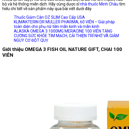
bộ và hệ thống miễn dịch. Hãy cùng dược sĩ
nhà thuốc Minh Châu
tìm
hiểu chi tiết về sản phẩm này qua bài viết dưới đây.
Thuốc Giảm Cân OZ SLIM Cao Cấp USA
KLIMAKTERIN DR MULLER PHARMA, 60 VIÊN – Giải pháp
toàn diện cho phụ nữ tiền mãn kinh và mãn kinh
ALASKA OMEGA 3 1000MG MERACINE 100 VIÊN TĂNG
CƯỜNG SỨC KHỎE TIM MẠCH, CẢI THIỆN TRÍ NHỚ VÀ GIẢM
NGUY CƠ ĐỘT QUỴ
Giới thiệu OMEGA 3 FISH OIL NATURE GIFT, CHAI 100
VIÊN