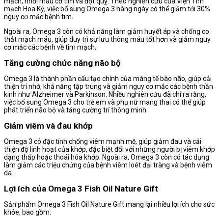
mạch, nhồi máu cơ tim và đột quỵ. Theo nghiên cứu của Viện Tim
mạch Hoa Kỳ, việc bổ sung Omega 3 hàng ngày có thể giảm tới 30%
nguy cơ mắc bệnh tim.
Ngoài ra, Omega 3 còn có khả năng làm giảm huyết áp và chống co
thắt mạch máu, giúp duy trì sự lưu thông máu tốt hơn và giảm nguy
cơ mắc các bệnh về tim mạch.
Tăng cường chức năng não bộ
Omega 3 là thành phần cấu tạo chính của màng tế bào não, giúp cải
thiện trí nhớ, khả năng tập trung và giảm nguy cơ mắc các bệnh thần
kinh như Alzheimer và Parkinson. Nhiều nghiên cứu đã chỉ ra rằng,
việc bổ sung Omega 3 cho trẻ em và phụ nữ mang thai có thể giúp
phát triển não bộ và tăng cường trí thông minh.
Giảm viêm và đau khớp
Omega 3 có đặc tính chống viêm mạnh mẽ, giúp giảm đau và cải
thiện độ linh hoạt của khớp, đặc biệt đối với những người bị viêm khớp
dạng thấp hoặc thoái hóa khớp. Ngoài ra, Omega 3 còn có tác dụng
làm giảm các triệu chứng của bệnh viêm loét đại tràng và bệnh viêm
da.
Lợi ích của Omega 3 Fish Oil Nature Gift
Sản phẩm Omega 3 Fish Oil Nature Gift mang lại nhiều lợi ích cho sức
khỏe, bao gồm: