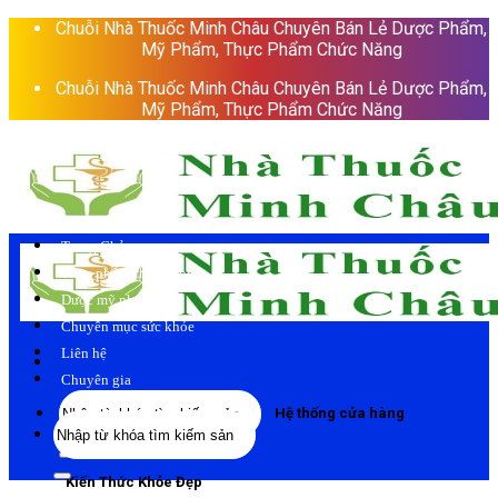
Skip
Chuỗi Nhà Thuốc Minh Châu Chuyên Bán Lẻ Dược Phẩm,
to
Mỹ Phẩm, Thực Phẩm Chức Năng
content
Chuỗi Nhà Thuốc Minh Châu Chuyên Bán Lẻ Dược Phẩm,
Mỹ Phẩm, Thực Phẩm Chức Năng
Trang Chủ
Thực phẩm chức năng
Dược mỹ phẩm
Chuyên mục sức khỏe
Liên hệ
Chuyên gia
Tìm
Hệ thống cửa hàng
Tìm
kiếm:
kiếm:
Kiến Thức Khỏe Đẹp