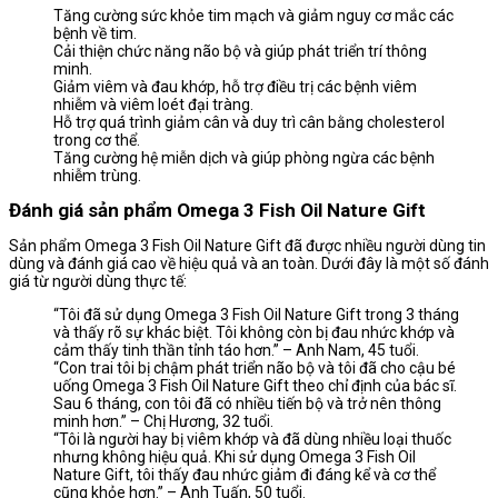
Tăng cường sức khỏe tim mạch và giảm nguy cơ mắc các
bệnh về tim.
Cải thiện chức năng não bộ và giúp phát triển trí thông
minh.
Giảm viêm và đau khớp, hỗ trợ điều trị các bệnh viêm
nhiễm và viêm loét đại tràng.
Hỗ trợ quá trình giảm cân và duy trì cân bằng cholesterol
trong cơ thể.
Tăng cường hệ miễn dịch và giúp phòng ngừa các bệnh
nhiễm trùng.
Đánh giá sản phẩm Omega 3 Fish Oil Nature Gift
Sản phẩm Omega 3 Fish Oil Nature Gift đã được nhiều người dùng tin
dùng và đánh giá cao về hiệu quả và an toàn. Dưới đây là một số đánh
giá từ người dùng thực tế:
“Tôi đã sử dụng Omega 3 Fish Oil Nature Gift trong 3 tháng
và thấy rõ sự khác biệt. Tôi không còn bị đau nhức khớp và
cảm thấy tinh thần tỉnh táo hơn.” – Anh Nam, 45 tuổi.
“Con trai tôi bị chậm phát triển não bộ và tôi đã cho cậu bé
uống Omega 3 Fish Oil Nature Gift theo chỉ định của bác sĩ.
Sau 6 tháng, con tôi đã có nhiều tiến bộ và trở nên thông
minh hơn.” – Chị Hương, 32 tuổi.
“Tôi là người hay bị viêm khớp và đã dùng nhiều loại thuốc
nhưng không hiệu quả. Khi sử dụng Omega 3 Fish Oil
Nature Gift, tôi thấy đau nhức giảm đi đáng kể và cơ thể
cũng khỏe hơn.” – Anh Tuấn, 50 tuổi.