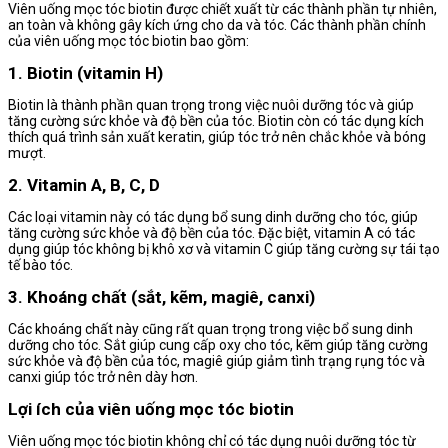
Viên uống mọc tóc biotin được chiết xuất từ các thành phần tự nhiên,
an toàn và không gây kích ứng cho da và tóc. Các thành phần chính
của viên uống mọc tóc biotin bao gồm:
1. Biotin (vitamin H)
Biotin là thành phần quan trọng trong việc nuôi dưỡng tóc và giúp
tăng cường sức khỏe và độ bền của tóc. Biotin còn có tác dụng kích
thích quá trình sản xuất keratin, giúp tóc trở nên chắc khỏe và bóng
mượt.
2. Vitamin A, B, C, D
Các loại vitamin này có tác dụng bổ sung dinh dưỡng cho tóc, giúp
tăng cường sức khỏe và độ bền của tóc. Đặc biệt, vitamin A có tác
dụng giúp tóc không bị khô xơ và vitamin C giúp tăng cường sự tái tạo
tế bào tóc.
3. Khoáng chất (sắt, kẽm, magiê, canxi)
Các khoáng chất này cũng rất quan trọng trong việc bổ sung dinh
dưỡng cho tóc. Sắt giúp cung cấp oxy cho tóc, kẽm giúp tăng cường
sức khỏe và độ bền của tóc, magiê giúp giảm tình trạng rụng tóc và
canxi giúp tóc trở nên dày hơn.
Lợi ích của viên uống mọc tóc biotin
Viên uống mọc tóc biotin không chỉ có tác dụng nuôi dưỡng tóc từ