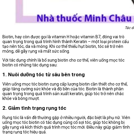
Tác d
Biotin, hay còn được gọi là vitamin H hoặc vitamin B7, đóng vai trò
quan trọng trong quá trình hình thành Keratin – một loại protein cấu
tạo nên tóc, da và móng. Khi cơ thể thiếu hụt biotin, tóc sẽ trở nên
mỏng, dễ gãy rụng và mất sức sống.
Với tác dụng chính là bổ sung biotin cho cơ thể, viên uống mọc tóc
biotin có những tác dụng sau:
1. Nuôi dưỡng tóc từ sâu bên trong
Viên uống mọc tóc biotin cung cấp lượng biotin cần thiết cho cơ thể,
giúp tăng cường sức khỏe và độ bền của tóc. Biotin là thành phần
quan trọng trong quá trình sản xuất keratin, giúp tóc trở nên chắc
khỏe và bóng mượt.
2. Giảm tình trạng rụng tóc
Rụng tóc là vấn đề thường gặp ở nhiều người, đặc biệt là phụ nữ. Viên
uống mọc tóc biotin có tác dụng củng cố sợi tóc, giúp tóc không bị
gãy rụng và kích thích quá trình mọc tóc mới. Điều này giúp giảm tình
trạng rụng tóc hiệu quả.