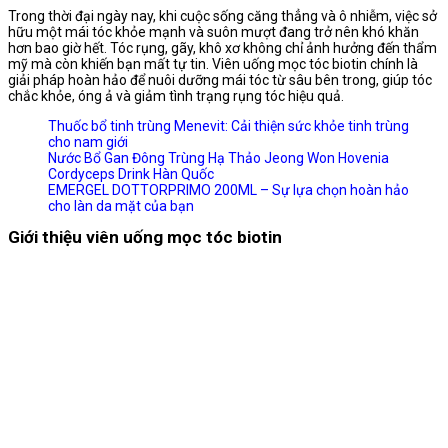
Trong thời đại ngày nay, khi cuộc sống căng thẳng và ô nhiễm, việc sở
hữu một mái tóc khỏe mạnh và suôn mượt đang trở nên khó khăn
hơn bao giờ hết. Tóc rụng, gãy, khô xơ không chỉ ảnh hưởng đến thẩm
mỹ mà còn khiến bạn mất tự tin. Viên uống mọc tóc biotin chính là
giải pháp hoàn hảo để nuôi dưỡng mái tóc từ sâu bên trong, giúp tóc
chắc khỏe, óng ả và giảm tình trạng rụng tóc hiệu quả.
Thuốc bổ tinh trùng Menevit: Cải thiện sức khỏe tinh trùng
cho nam giới
Nước Bổ Gan Đông Trùng Hạ Thảo Jeong Won Hovenia
Cordyceps Drink Hàn Quốc
EMERGEL DOTTORPRIMO 200ML – Sự lựa chọn hoàn hảo
cho làn da mặt của bạn
Giới thiệu viên uống mọc tóc biotin