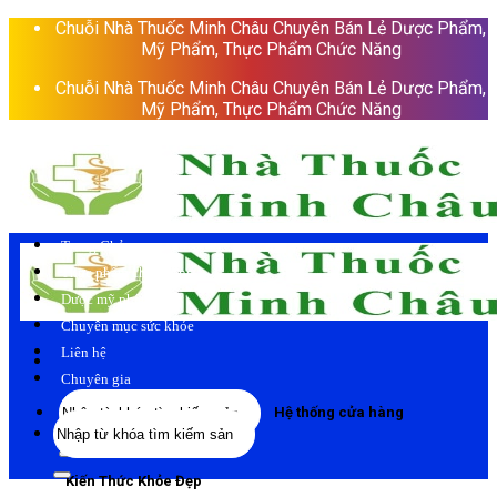
Skip
Chuỗi Nhà Thuốc Minh Châu Chuyên Bán Lẻ Dược Phẩm,
to
Mỹ Phẩm, Thực Phẩm Chức Năng
content
Chuỗi Nhà Thuốc Minh Châu Chuyên Bán Lẻ Dược Phẩm,
Mỹ Phẩm, Thực Phẩm Chức Năng
Trang Chủ
Thực phẩm chức năng
Dược mỹ phẩm
Chuyên mục sức khỏe
Liên hệ
Chuyên gia
Tìm
Hệ thống cửa hàng
Tìm
kiếm:
kiếm:
Kiến Thức Khỏe Đẹp