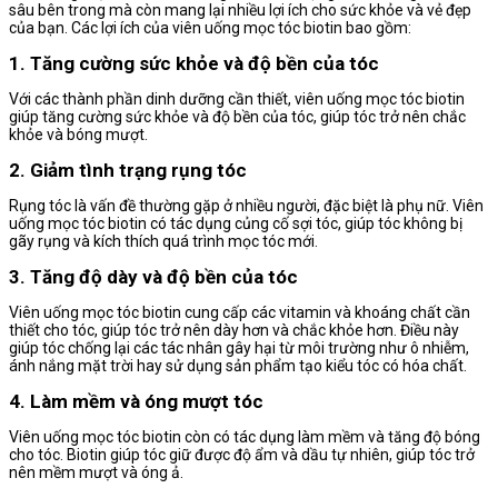
sâu bên trong mà còn mang lại nhiều lợi ích cho sức khỏe và vẻ đẹp
của bạn. Các lợi ích của viên uống mọc tóc biotin bao gồm:
1. Tăng cường sức khỏe và độ bền của tóc
Với các thành phần dinh dưỡng cần thiết, viên uống mọc tóc biotin
giúp tăng cường sức khỏe và độ bền của tóc, giúp tóc trở nên chắc
khỏe và bóng mượt.
2. Giảm tình trạng rụng tóc
Rụng tóc là vấn đề thường gặp ở nhiều người, đặc biệt là phụ nữ. Viên
uống mọc tóc biotin có tác dụng củng cố sợi tóc, giúp tóc không bị
gãy rụng và kích thích quá trình mọc tóc mới.
3. Tăng độ dày và độ bền của tóc
Viên uống mọc tóc biotin cung cấp các vitamin và khoáng chất cần
thiết cho tóc, giúp tóc trở nên dày hơn và chắc khỏe hơn. Điều này
giúp tóc chống lại các tác nhân gây hại từ môi trường như ô nhiễm,
ánh nắng mặt trời hay sử dụng sản phẩm tạo kiểu tóc có hóa chất.
4. Làm mềm và óng mượt tóc
Viên uống mọc tóc biotin còn có tác dụng làm mềm và tăng độ bóng
cho tóc. Biotin giúp tóc giữ được độ ẩm và dầu tự nhiên, giúp tóc trở
nên mềm mượt và óng ả.