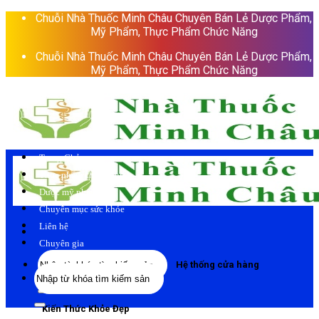
Skip
Chuỗi Nhà Thuốc Minh Châu Chuyên Bán Lẻ Dược Phẩm,
to
Mỹ Phẩm, Thực Phẩm Chức Năng
content
Chuỗi Nhà Thuốc Minh Châu Chuyên Bán Lẻ Dược Phẩm,
Mỹ Phẩm, Thực Phẩm Chức Năng
Trang Chủ
Thực phẩm chức năng
Dược mỹ phẩm
Chuyên mục sức khỏe
Liên hệ
Chuyên gia
Tìm
Hệ thống cửa hàng
Tìm
kiếm:
kiếm:
Kiến Thức Khỏe Đẹp