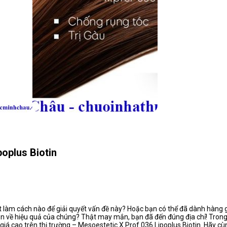
oplus Biotin
t làm cách nào để giải quyết vấn đề này? Hoặc bạn có thể đã dành hàng gi
 về hiệu quả của chúng? Thật may mắn, bạn đã đến đúng địa chỉ! Trong 
giá cao trên thị trường – Mesoestetic X.Prof 036 Lipoplus Biotin. Hãy c