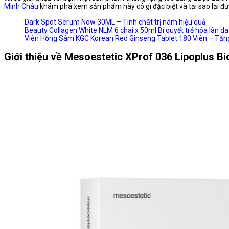
Minh Châu
khám phá xem sản phẩm này có gì đặc biệt và tại sao lại đư
Dark Spot Serum Now 30ML – Tinh chất trị nám hiệu quả
Beauty Collagen White NLM 6 chai x 50ml Bí quyết trẻ hóa làn da
Viên Hồng Sâm KGC Korean Red Ginseng Tablet 180 Viên – Tă
Giới thiệu về Mesoestetic XProf 036 Lipoplus Bi