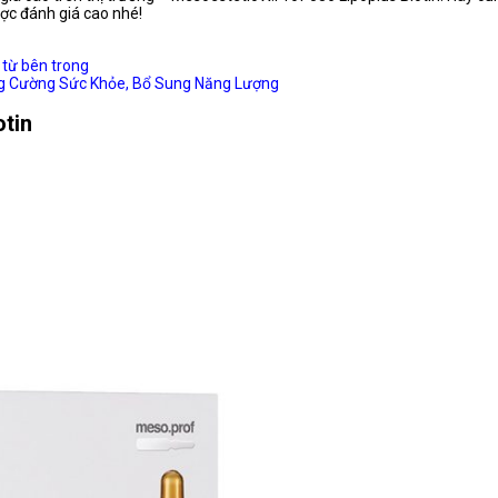
ợc đánh giá cao nhé!
 từ bên trong
ng Cường Sức Khỏe, Bổ Sung Năng Lượng
otin