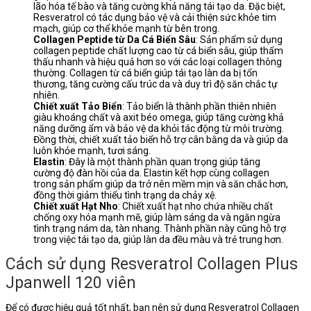
lão hóa tế bào và tăng cường khả năng tái tạo da. Đặc biệt,
Resveratrol có tác dụng bảo vệ và cải thiện sức khỏe tim
mạch, giúp cơ thể khỏe mạnh từ bên trong.
Collagen Peptide từ Da Cá Biển Sâu
: Sản phẩm sử dụng
collagen peptide chất lượng cao từ cá biển sâu, giúp thẩm
thấu nhanh và hiệu quả hơn so với các loại collagen thông
thường. Collagen từ cá biển giúp tái tạo làn da bị tổn
thương, tăng cường cấu trúc da và duy trì độ săn chắc tự
nhiên.
Chiết xuất Tảo Biển
: Tảo biển là thành phần thiên nhiên
giàu khoáng chất và axit béo omega, giúp tăng cường khả
năng dưỡng ẩm và bảo vệ da khỏi tác động từ môi trường.
Đồng thời, chiết xuất tảo biển hỗ trợ cân bằng da và giúp da
luôn khỏe mạnh, tươi sáng.
Elastin
: Đây là một thành phần quan trọng giúp tăng
cường độ đàn hồi của da. Elastin kết hợp cùng collagen
trong sản phẩm giúp da trở nên mềm mịn và săn chắc hơn,
đồng thời giảm thiểu tình trạng da chảy xệ.
Chiết xuất Hạt Nho
: Chiết xuất hạt nho chứa nhiều chất
chống oxy hóa mạnh mẽ, giúp làm sáng da và ngăn ngừa
tình trạng nám da, tàn nhang. Thành phần này cũng hỗ trợ
trong việc tái tạo da, giúp làn da đều màu và trẻ trung hơn.
Cách sử dụng Resveratrol Collagen Plus
Jpanwell 120 viên
Để có được hiệu quả tốt nhất, bạn nên sử dụng Resveratrol Collagen