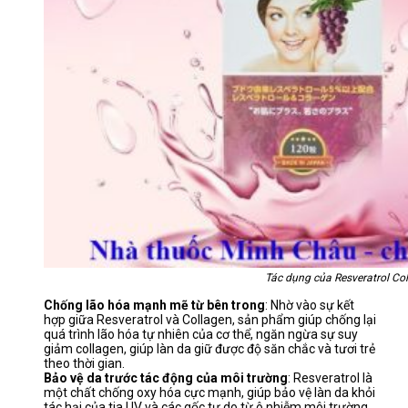
Tác dụng của Resveratrol Col
Chống lão hóa mạnh mẽ từ bên trong
: Nhờ vào sự kết
hợp giữa Resveratrol và Collagen, sản phẩm giúp chống lại
quá trình lão hóa tự nhiên của cơ thể, ngăn ngừa sự suy
giảm collagen, giúp làn da giữ được độ săn chắc và tươi trẻ
theo thời gian.
Bảo vệ da trước tác động của môi trường
: Resveratrol là
một chất chống oxy hóa cực mạnh, giúp bảo vệ làn da khỏi
tác hại của tia UV và các gốc tự do từ ô nhiễm môi trường.