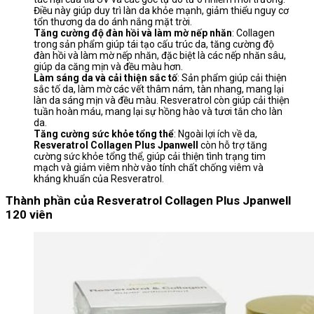
Điều này giúp duy trì làn da khỏe mạnh, giảm thiểu nguy cơ
tổn thương da do ánh nắng mặt trời.
Tăng cường độ đàn hồi và làm mờ nếp nhăn
: Collagen
trong sản phẩm giúp tái tạo cấu trúc da, tăng cường độ
đàn hồi và làm mờ nếp nhăn, đặc biệt là các nếp nhăn sâu,
giúp da căng mịn và đều màu hơn.
Làm sáng da và cải thiện sắc tố
: Sản phẩm giúp cải thiện
sắc tố da, làm mờ các vết thâm nám, tàn nhang, mang lại
làn da sáng mịn và đều màu. Resveratrol còn giúp cải thiện
tuần hoàn máu, mang lại sự hồng hào và tươi tắn cho làn
da.
Tăng cường sức khỏe tổng thể
: Ngoài lợi ích về da,
Resveratrol Collagen Plus Jpanwell
còn hỗ trợ tăng
cường sức khỏe tổng thể, giúp cải thiện tình trạng tim
mạch và giảm viêm nhờ vào tính chất chống viêm và
kháng khuẩn của Resveratrol.
Thành phần của Resveratrol Collagen Plus Jpanwell
120 viên