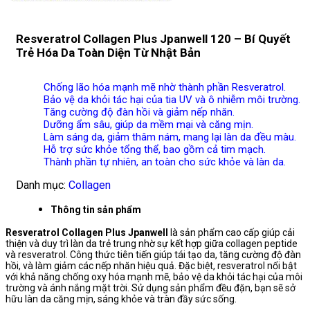
Resveratrol Collagen Plus Jpanwell 120 – Bí Quyết
Trẻ Hóa Da Toàn Diện Từ Nhật Bản
Chống lão hóa mạnh mẽ nhờ thành phần Resveratrol.
Bảo vệ da khỏi tác hại của tia UV và ô nhiễm môi trường.
Tăng cường độ đàn hồi và giảm nếp nhăn.
Dưỡng ẩm sâu, giúp da mềm mại và căng mịn.
Làm sáng da, giảm thâm nám, mang lại làn da đều màu.
Hỗ trợ sức khỏe tổng thể, bao gồm cả tim mạch.
Thành phần tự nhiên, an toàn cho sức khỏe và làn da.
Danh mục:
Collagen
Thông tin sản phẩm
Resveratrol Collagen Plus Jpanwell
là sản phẩm cao cấp giúp cải
thiện và duy trì làn da trẻ trung nhờ sự kết hợp giữa collagen peptide
và resveratrol. Công thức tiên tiến giúp tái tạo da, tăng cường độ đàn
hồi, và làm giảm các nếp nhăn hiệu quả. Đặc biệt, resveratrol nổi bật
với khả năng chống oxy hóa mạnh mẽ, bảo vệ da khỏi tác hại của môi
trường và ánh nắng mặt trời. Sử dụng sản phẩm đều đặn, bạn sẽ sở
hữu làn da căng mịn, sáng khỏe và tràn đầy sức sống.