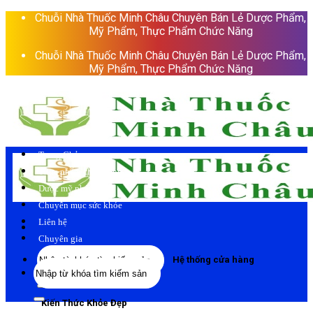
Skip
Chuỗi Nhà Thuốc Minh Châu Chuyên Bán Lẻ Dược Phẩm,
to
Mỹ Phẩm, Thực Phẩm Chức Năng
content
Chuỗi Nhà Thuốc Minh Châu Chuyên Bán Lẻ Dược Phẩm,
Mỹ Phẩm, Thực Phẩm Chức Năng
Trang Chủ
Thực phẩm chức năng
Dược mỹ phẩm
Chuyên mục sức khỏe
Liên hệ
Chuyên gia
Tìm
Hệ thống cửa hàng
Tìm
kiếm:
kiếm:
Kiến Thức Khỏe Đẹp