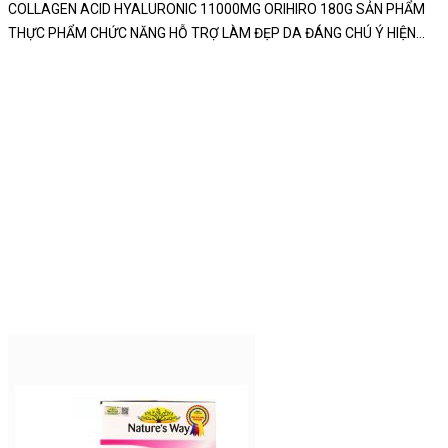
COLLAGEN ACID HYALURONIC 11000MG ORIHIRO 180G SẢN PHẨM
THỰC PHẨM CHỨC NĂNG HỖ TRỢ LÀM ĐẸP DA ĐÁNG CHÚ Ý HIỆN
NAY