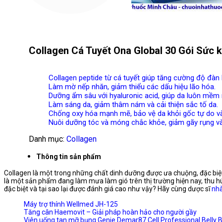
Collagen Cá Tuyết Ona Global 30 Gói Sức k
Collagen peptide từ cá tuyết giúp tăng cường độ đàn 
Làm mờ nếp nhăn, giảm thiểu các dấu hiệu lão hóa.
Dưỡng ẩm sâu với hyaluronic acid, giúp da luôn mềm
Làm sáng da, giảm thâm nám và cải thiện sắc tố da.
Chống oxy hóa mạnh mẽ, bảo vệ da khỏi gốc tự do và 
Nuôi dưỡng tóc và móng chắc khỏe, giảm gãy rụng v
Danh mục:
Collagen
Thông tin sản phẩm
Collagen là một trong những chất dinh dưỡng được ưa chuộng, đặc biệt
là một sản phẩm đang làm mưa làm gió trên thị trường hiện nay, thu h
đặc biệt và tại sao lại được đánh giá cao như vậy? Hãy cùng dược sĩ
nhà
Máy trợ thính Wellmed JH-125
Tăng cân Haemovit – Giải pháp hoàn hảo cho người gầy
Viên uống tan mỡ bụng Genie Demar87 Cell Professional Belly 