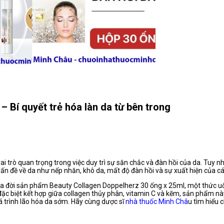
 Bí quyết trẻ hóa làn da từ bên trong
trò quan trọng trong việc duy trì sự săn chắc và đàn hồi của da. Tuy nhi
ấn đề về da như nếp nhăn, khô da, mất độ đàn hồi và sự xuất hiện của cá
o ra đời sản phẩm Beauty Collagen Doppelherz 30 ống x 25ml, một thức 
đặc biệt kết hợp giữa collagen thủy phân, vitamin C và kẽm, sản phẩm nà
 trình lão hóa da sớm. Hãy cùng dược sĩ
nhà thuốc Minh Châ
u tìm hiểu 