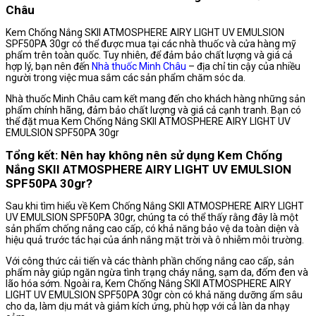
Châu
Kem Chống Nắng SKII ATMOSPHERE AIRY LIGHT UV EMULSION
SPF50PA 30gr có thể được mua tại các nhà thuốc và cửa hàng mỹ
phẩm trên toàn quốc. Tuy nhiên, để đảm bảo chất lượng và giá cả
hợp lý, bạn nên đến
Nhà thuốc Minh Châu
– địa chỉ tin cậy của nhiều
người trong việc mua sắm các sản phẩm chăm sóc da.
Nhà thuốc Minh Châu cam kết mang đến cho khách hàng những sản
phẩm chính hãng, đảm bảo chất lượng và giá cả cạnh tranh. Bạn có
thể đặt mua Kem Chống Nắng SKII ATMOSPHERE AIRY LIGHT UV
EMULSION SPF50PA 30gr
Tổng kết: Nên hay không nên sử dụng Kem Chống
Nắng SKII ATMOSPHERE AIRY LIGHT UV EMULSION
SPF50PA 30gr?
Sau khi tìm hiểu về Kem Chống Nắng SKII ATMOSPHERE AIRY LIGHT
UV EMULSION SPF50PA 30gr, chúng ta có thể thấy rằng đây là một
sản phẩm chống nắng cao cấp, có khả năng bảo vệ da toàn diện và
hiệu quả trước tác hại của ánh nắng mặt trời và ô nhiễm môi trường.
Với công thức cải tiến và các thành phần chống nắng cao cấp, sản
phẩm này giúp ngăn ngừa tình trạng cháy nắng, sạm da, đốm đen và
lão hóa sớm. Ngoài ra, Kem Chống Nắng SKII ATMOSPHERE AIRY
LIGHT UV EMULSION SPF50PA 30gr còn có khả năng dưỡng ẩm sâu
cho da, làm dịu mát và giảm kích ứng, phù hợp với cả làn da nhạy