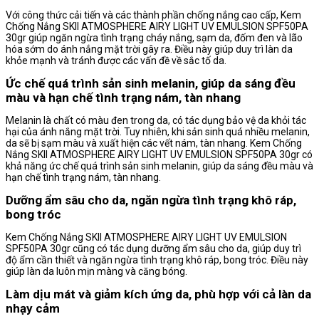
Với công thức cải tiến và các thành phần chống nắng cao cấp, Kem
Chống Nắng SKII ATMOSPHERE AIRY LIGHT UV EMULSION SPF50PA
30gr giúp ngăn ngừa tình trạng cháy nắng, sạm da, đốm đen và lão
hóa sớm do ánh nắng mặt trời gây ra. Điều này giúp duy trì làn da
khỏe mạnh và tránh được các vấn đề về sắc tố da.
Ức chế quá trình sản sinh melanin, giúp da sáng đều
màu và hạn chế tình trạng nám, tàn nhang
Melanin là chất có màu đen trong da, có tác dụng bảo vệ da khỏi tác
hại của ánh nắng mặt trời. Tuy nhiên, khi sản sinh quá nhiều melanin,
da sẽ bị sạm màu và xuất hiện các vết nám, tàn nhang. Kem Chống
Nắng SKII ATMOSPHERE AIRY LIGHT UV EMULSION SPF50PA 30gr có
khả năng ức chế quá trình sản sinh melanin, giúp da sáng đều màu và
hạn chế tình trạng nám, tàn nhang.
Dưỡng ẩm sâu cho da, ngăn ngừa tình trạng khô ráp,
bong tróc
Kem Chống Nắng SKII ATMOSPHERE AIRY LIGHT UV EMULSION
SPF50PA 30gr cũng có tác dụng dưỡng ẩm sâu cho da, giúp duy trì
độ ẩm cần thiết và ngăn ngừa tình trạng khô ráp, bong tróc. Điều này
giúp làn da luôn mịn màng và căng bóng.
Làm dịu mát và giảm kích ứng da, phù hợp với cả làn da
nhạy cảm