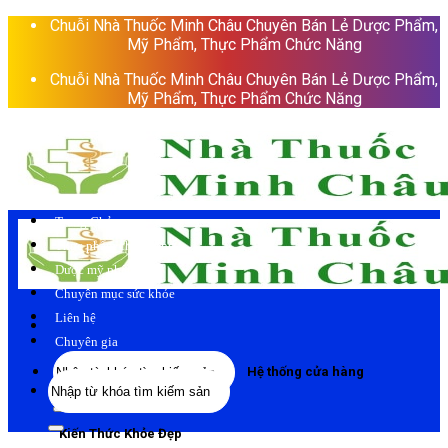
Skip
Chuỗi Nhà Thuốc Minh Châu Chuyên Bán Lẻ Dược Phẩm,
to
Mỹ Phẩm, Thực Phẩm Chức Năng
content
Chuỗi Nhà Thuốc Minh Châu Chuyên Bán Lẻ Dược Phẩm,
Mỹ Phẩm, Thực Phẩm Chức Năng
Trang Chủ
Thực phẩm chức năng
Dược mỹ phẩm
Chuyên mục sức khỏe
Liên hệ
Chuyên gia
Tìm
Hệ thống cửa hàng
Tìm
kiếm:
kiếm:
Kiến Thức Khỏe Đẹp