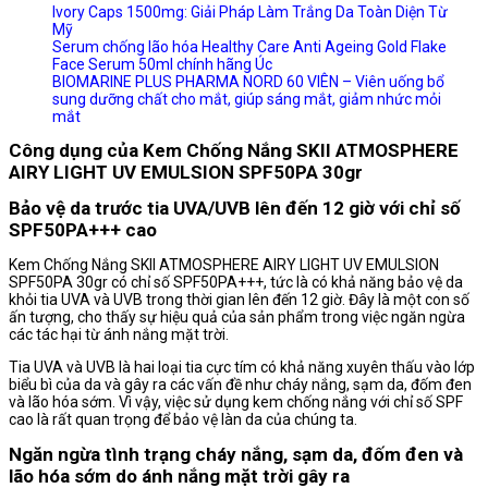
Ivory Caps 1500mg: Giải Pháp Làm Trắng Da Toàn Diện Từ
Mỹ
Serum chống lão hóa Healthy Care Anti Ageing Gold Flake
Face Serum 50ml chính hãng Úc
BIOMARINE PLUS PHARMA NORD 60 VIÊN – Viên uống bổ
sung dưỡng chất cho mắt, giúp sáng mắt, giảm nhức mỏi
mắt
Công dụng của Kem Chống Nắng SKII ATMOSPHERE
AIRY LIGHT UV EMULSION SPF50PA 30gr
Bảo vệ da trước tia UVA/UVB lên đến 12 giờ với chỉ số
SPF50PA+++ cao
Kem Chống Nắng SKII ATMOSPHERE AIRY LIGHT UV EMULSION
SPF50PA 30gr có chỉ số SPF50PA+++, tức là có khả năng bảo vệ da
khỏi tia UVA và UVB trong thời gian lên đến 12 giờ. Đây là một con số
ấn tượng, cho thấy sự hiệu quả của sản phẩm trong việc ngăn ngừa
các tác hại từ ánh nắng mặt trời.
Tia UVA và UVB là hai loại tia cực tím có khả năng xuyên thấu vào lớp
biểu bì của da và gây ra các vấn đề như cháy nắng, sạm da, đốm đen
và lão hóa sớm. Vì vậy, việc sử dụng kem chống nắng với chỉ số SPF
cao là rất quan trọng để bảo vệ làn da của chúng ta.
Ngăn ngừa tình trạng cháy nắng, sạm da, đốm đen và
lão hóa sớm do ánh nắng mặt trời gây ra