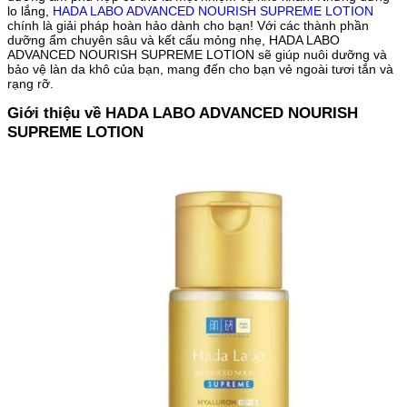
lo lắng,
HADA LABO ADVANCED NOURISH SUPREME LOTION
Hảo
chính là giải pháp hoàn hảo dành cho bạn! Với các thành phần
Cho
dưỡng ẩm chuyên sâu và kết cấu mỏng nhẹ, HADA LABO
Làn
ADVANCED NOURISH SUPREME LOTION sẽ giúp nuôi dưỡng và
Da
bảo vệ làn da khô của bạn, mang đến cho bạn vẻ ngoài tươi tắn và
rạng rỡ.
Khô
số
Giới thiệu về HADA LABO ADVANCED NOURISH
lượng
SUPREME LOTION