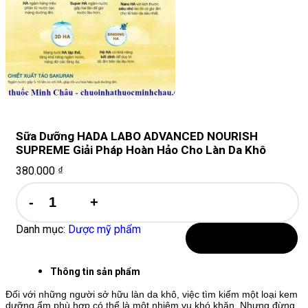
Sữa Dưỡng HADA LABO ADVANCED NOURISH
SUPREME Giải Pháp Hoàn Hảo Cho Làn Da Khô
380.000
₫
Sữa
Dưỡng
HADA
LABO
Danh mục:
Dược mỹ phẩm
ADVANCED
Thêm vào giỏ hàng
NOURISH
SUPREME
Thông tin sản phẩm
Giải
Pháp
Đối với những người sở hữu làn da khô, việc tìm kiếm một loại kem
dưỡng ẩm phù hợp có thể là một nhiệm vụ khó khăn. Nhưng đừng
Hoàn