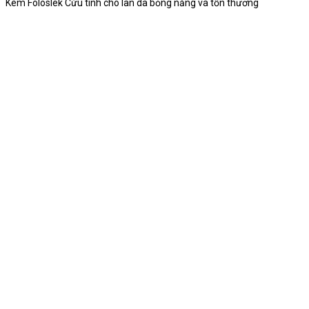
Kem Foloslek Cứu tinh cho làn da bỏng nắng và tổn thương