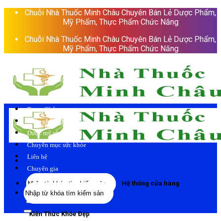
Skip
Chuỗi Nhà Thuốc Minh Châu Chuyên Bán Lẻ Dược Phẩm,
to
Mỹ Phẩm, Thực Phẩm Chức Năng
content
Chuỗi Nhà Thuốc Minh Châu Chuyên Bán Lẻ Dược Phẩm,
Mỹ Phẩm, Thực Phẩm Chức Năng
Trang Chủ
Thực phẩm chức năng
Dược mỹ phẩm
Chuyên mục sức khỏe
Liên hệ
Chuyên gia
Tìm
Hệ thống cửa hàng
Tìm
kiếm:
kiếm:
Kiến Thức Khỏe Đẹp