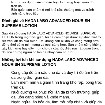
Ngưng sử dụng nếu có dấu hiệu kích ứng hoặc mẩn đỏ
trên da.
Bảo quản sản phẩm ở nơi khô ráo, thoáng mát và tránh
ánh nắng trực tiếp.
Đánh giá về HADA LABO ADVANCED NOURISH
SUPREME LOTION
Sau khi sử dụng HADA LABO ADVANCED NOURISH SUPREME
LOTION trong một thời gian, tôi đã cảm nhận được sự khác biệt rõ
rệt trên làn da của mình. Da không còn bị khô và căng mọng hơn,
đồng thời cũng mịn màng và tươi sáng hơn. Sản phẩm cũng không
gây kích ứng hay gây mụn cho da của tôi, điều này rất quan trọng
đối với những người có làn da nhạy cảm như tôi.
Những lợi ích khi sử dụng HADA LABO ADVANCED
NOURISH SUPREME LOTION
Cung cấp độ ẩm sâu cho da và duy trì độ ẩm trên
da trong thời gian dài.
Làm mềm mịn và giảm tình trạng khô ráp, bong tróc
trên da.
Nuôi dưỡng và phục hồi làn da bị tổn thương, giúp
da luôn căng bóng và khỏe mạnh.
Ngăn ngừa lão hóa da, làm mờ nếp nhăn và giúp da