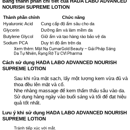
Bảng thành phần chi tiết của HADA LABO ADVANCED
NOURISH SUPREME LOTION
Thành phần chính
Chức năng
Hyaluronic Acid
Cung cấp độ ẩm sâu cho da
Glycerin
Dưỡng ẩm và làm mềm da
Butylene Glycol
Giữ ẩm và tạo hàng rào bảo vệ da
Sodium PCA
Duy trì độ ẩm trên da
Xem thêm: Mặt Nạ CumarGold Beauty – Giải Pháp Sáng
Da Tự Nhiên, Rạng Rỡ Từ CVI Pharma
Cách sử dụng HADA LABO ADVANCED NOURISH
SUPREME LOTION
Sau khi rửa mặt sạch, lấy một lượng kem vừa đủ và
thoa đều lên mặt và cổ.
Nhẹ nhàng massage để kem thẩm thấu sâu vào da.
Sử dụng hàng ngày vào buổi sáng và tối để đạt hiệu
quả tốt nhất.
Lưu ý khi sử dụng HADA LABO ADVANCED NOURISH
SUPREME LOTION
Tránh tiếp xúc với mắt.