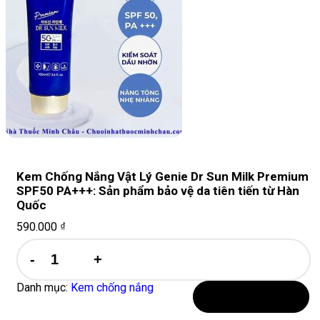
Kem Chống Nắng Vật Lý Genie Dr Sun Milk Premium
SPF50 PA+++: Sản phẩm bảo vệ da tiên tiến từ Hàn
Quốc
590.000
₫
Kem
Chống
Nắng
Vật
Danh mục:
Kem chống nắng
Lý
Thêm vào giỏ hàng
Genie