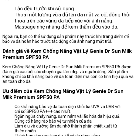
Lắc đều trước khi sử dụng.
Thoa một lượng vừa đủ lên da mặt và cổ, đồng thời
thoa trên các vùng da tiếp xúc với ánh nắng.
Massage nhẹ nhàng để kem thấm đều vào da.
Ngoài ra, bạn có thể sử dụng sản phẩm này trước khi trang điểm để
bảo vệ da hoàn hảo trước tác động của ánh nắng mặt trời.
Đánh giá về Kem Chống Nắng Vật Lý Genie Dr Sun Milk
Premium SPF50 PA
Kem Chống Nắng Vật Lý Genie Dr Sun Milk Premium SPF50 PA được
đánh giá cao bởi các chuyên gia làm đẹp và người dùng. Sản phẩm
không chỉ có khả năng bảo vệ da toàn diện mà còn có tính hiệu quả và
an toàn cho da.
Ưu điểm của Kem Chống Nắng Vật Lý Genie Dr Sun
Milk Premium SPF50 PA
Có khả năng bảo vệ da toàn diện khỏi tia UVA và UVB với
chỉ số SPF50 PA+++ cao nhất.
Ngăn ngừa cháy nắng, sạm nám và lão hóa da hiệu quả.
Củng cố hàng rào bảo vệ tự nhiên của da.
Làm dịu và dưỡng ẩm da nhờ thành phần chiết xuất từ
thiên nhiên.
Thích hợp cho mọi loại da, kể cả da nhạy cảm.