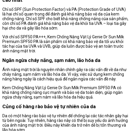
cao nhất
Chỉ số SPF (Sun Protection Factor) và PA (Protection Grade of UVA)
là hai chỉ số quan trọng để đánh giá khả năng bảo vệ da của kem
chống nắng. Chỉ số SPF cho biết khả năng chống nắng của sản phẩm,
còn chỉ số PA đánh giá khả năng bảo vệ da khỏi tia UVA – loại tia gây
hại cho da và gây lão hóa sớm.
Với chỉ số SPF50 PA+++, Kem Chống Nắng Vật Lý Genie Dr Sun Milk
Premium SPF50 PA là sản phẩm có khả năng bảo vệ da tối ưu khỏi
tác hại của tia UVA và UVB, giúp da luôn được bảo vệ an toàn trước
ánh nắng mặt trời.
Ngăn ngừa cháy nắng, sạm nám, lão hóa da
Ánh nắng mặt trời là nguyên nhân chính gây ra các vấn đề về da như
cháy nắng, sạm nám và lão hóa da. Vì vậy, việc sử dụng kem chống
nắng hàng ngày là cách hiệu quả để ngăn ngừa các vấn đề này.
Kem Chống Nắng Vật Lý Genie Dr Sun Milk Premium SPF50 PA có
khả năng chống nắng cực mạnh và bảo vệ da toàn diện, giúp ngăn
ngừa cháy nắng, sạm nám và lão hóa da hiệu quả.
Củng cố hàng rào bảo vệ tự nhiên của da
Da có một hàng rào bảo vệ tự nhiên để chống lại các tác nhân gây hại
từ bên ngoài. Tuy nhiên, hàng rào này có thể bị suy yếu do ảnh hưởng
của ánh nắng mặt trời. Điều này khiến da trở nên dễ bị tổn thương và
lão hóa sớm.