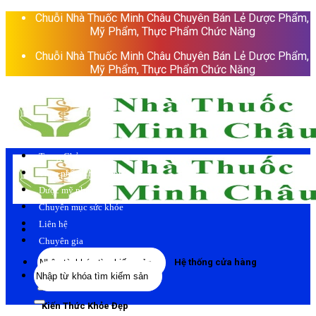
Skip
Chuỗi Nhà Thuốc Minh Châu Chuyên Bán Lẻ Dược Phẩm,
to
Mỹ Phẩm, Thực Phẩm Chức Năng
content
Chuỗi Nhà Thuốc Minh Châu Chuyên Bán Lẻ Dược Phẩm,
Mỹ Phẩm, Thực Phẩm Chức Năng
Trang Chủ
Thực phẩm chức năng
Dược mỹ phẩm
Chuyên mục sức khỏe
Liên hệ
Chuyên gia
Tìm
Hệ thống cửa hàng
Tìm
kiếm:
kiếm:
Kiến Thức Khỏe Đẹp