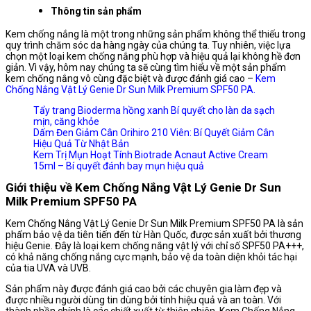
Dr
Thông tin sản phẩm
Sun
Milk
Kem chống nắng là một trong những sản phẩm không thể thiếu trong
quy trình chăm sóc da hàng ngày của chúng ta. Tuy nhiên, việc lựa
Premium
chọn một loại kem chống nắng phù hợp và hiệu quả lại không hề đơn
SPF50
giản. Vì vậy, hôm nay chúng ta sẽ cùng tìm hiểu về một sản phẩm
PA+++:
kem chống nắng vô cùng đặc biệt và được đánh giá cao –
Kem
Sản
Chống Nắng Vật Lý Genie Dr Sun Milk Premium SPF50 PA.
phẩm
Tẩy trang Bioderma hồng xanh Bí quyết cho làn da sạch
bảo
mịn, căng khỏe
vệ
Dấm Đen Giảm Cân Orihiro 210 Viên: Bí Quyết Giảm Cân
da
Hiệu Quả Từ Nhật Bản
tiên
Kem Trị Mụn Hoạt Tính Biotrade Acnaut Active Cream
tiến
15ml – Bí quyết đánh bay mụn hiệu quả
từ
Giới thiệu về Kem Chống Nắng Vật Lý Genie Dr Sun
Hàn
Milk Premium SPF50 PA
Quốc
số
Kem Chống Nắng Vật Lý Genie Dr Sun Milk Premium SPF50 PA là sản
lượng
phẩm bảo vệ da tiên tiến đến từ Hàn Quốc, được sản xuất bởi thương
hiệu Genie. Đây là loại kem chống nắng vật lý với chỉ số SPF50 PA+++,
có khả năng chống nắng cực mạnh, bảo vệ da toàn diện khỏi tác hại
của tia UVA và UVB.
Sản phẩm này được đánh giá cao bởi các chuyên gia làm đẹp và
được nhiều người dùng tin dùng bởi tính hiệu quả và an toàn. Với