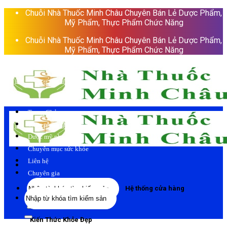
Skip
Chuỗi Nhà Thuốc Minh Châu Chuyên Bán Lẻ Dược Phẩm,
to
Mỹ Phẩm, Thực Phẩm Chức Năng
content
Chuỗi Nhà Thuốc Minh Châu Chuyên Bán Lẻ Dược Phẩm,
Mỹ Phẩm, Thực Phẩm Chức Năng
Trang Chủ
Thực phẩm chức năng
Dược mỹ phẩm
Chuyên mục sức khỏe
Liên hệ
Chuyên gia
Tìm
Hệ thống cửa hàng
Tìm
kiếm:
kiếm:
Kiến Thức Khỏe Đẹp