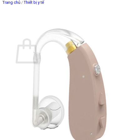
Trang chủ
/
Thiết bị y tế
Giỏ hàng
Chưa có sản phẩm trong giỏ hàng.
Quay trở lại cửa hàng