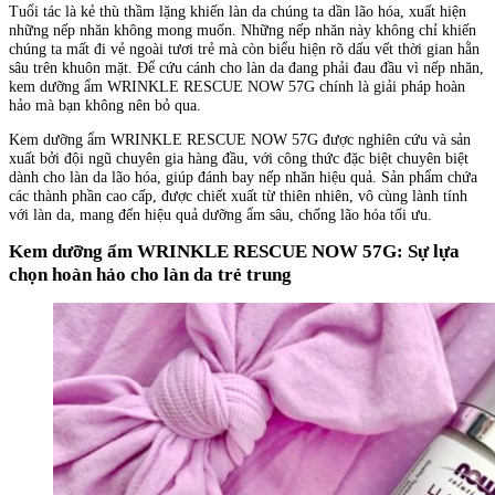
Tuổi tác là kẻ thù thầm lặng khiến làn da chúng ta dần lão hóa, xuất hiện
những nếp nhăn không mong muốn. Những nếp nhăn này không chỉ khiến
chúng ta mất đi vẻ ngoài tươi trẻ mà còn biểu hiện rõ dấu vết thời gian hằn
sâu trên khuôn mặt. Để cứu cánh cho làn da đang phải đau đầu vì nếp nhăn,
kem dưỡng ẩm WRINKLE RESCUE NOW 57G chính là giải pháp hoàn
hảo mà bạn không nên bỏ qua.
Kem dưỡng ẩm WRINKLE RESCUE NOW 57G được nghiên cứu và sản
xuất bởi đội ngũ chuyên gia hàng đầu, với công thức đặc biệt chuyên biệt
dành cho làn da lão hóa, giúp đánh bay nếp nhăn hiệu quả. Sản phẩm chứa
các thành phần cao cấp, được chiết xuất từ thiên nhiên, vô cùng lành tính
với làn da, mang đến hiệu quả dưỡng ẩm sâu, chống lão hóa tối ưu.
Kem dưỡng ẩm WRINKLE RESCUE NOW 57G: Sự lựa
chọn hoàn hảo cho làn da trẻ trung