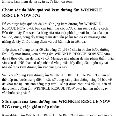
ẩm sâu, làm mềm da và ngăn ngừa lão hóa sớm.
Chăm sóc da hiệu quả với kem dưỡng ẩm WRINKLE
RESCUE NOW 57G
Để có được hiệu quả tối đa khi sử dụng kem dưỡng ẩm WRINKLE
RESCUE NOW 57G, bạn cần tuân thủ các bước chăm sóc da đúng cách.
Đầu tiên, hãy làm sạch da bằng sữa rửa mặt phù hợp với loại da của bạn.
Sau đó, dùng bông tẩy trang thấm đều sản phẩm lên da và massage nhẹ
nhàng để tẩy đi lớp trang điểm và bụi bẩn tích tụ trên da.
Tiếp theo, sử dụng toner để cân bằng độ pH và chuẩn bị cho bước dưỡng
ẩm. Lấy một lượng kem dưỡng ẩm WRINKLE RESCUE NOW 57G vừa
đủ và thoa đều lên da mặt và cổ. Massage nhẹ nhàng để sản phẩm thẩm thấu
sâu vào da. Nếu bạn có nếp nhăn ở vùng mắt, hãy dùng đầu ngón tay vỗ
nhẹ để thoa kem dưỡng ẩm vào vùng da này.
Sau khi sử dụng kem dưỡng ẩm WRINKLE RESCUE NOW 57G, bạn có
thể tiếp tục bước trang điểm hoặc sử dụng sản phẩm chống nắng để bảo vệ
da khỏi tác hại của ánh nắng mặt trời. Để đạt được hiệu quả tối ưu, nên sử
dụng kem dưỡng ẩm WRINKLE RESCUE NOW 57G hai lần mỗi ngày,
vào buổi sáng và tối.
Sức mạnh của kem dưỡng ẩm WRINKLE RESCUE NOW
57G trong việc giảm nếp nhăn
Kem dưỡng ẩm WRINKLE RESCUE NOW 57G là giải pháp hoàn hảo cho