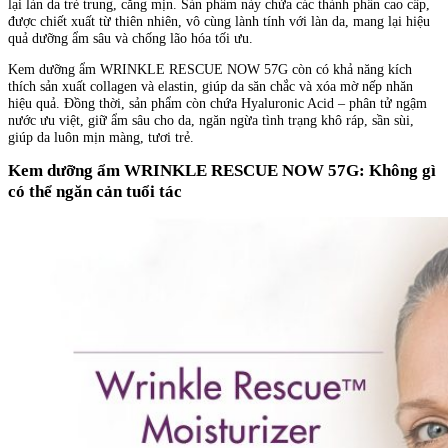
lại làn da trẻ trung, căng mịn. Sản phẩm này chứa các thành phần cao cấp,
được chiết xuất từ thiên nhiên, vô cùng lành tính với làn da, mang lại hiệu
quả dưỡng ẩm sâu và chống lão hóa tối ưu.
Kem dưỡng ẩm WRINKLE RESCUE NOW 57G còn có khả năng kích
thích sản xuất collagen và elastin, giúp da săn chắc và xóa mờ nếp nhăn
hiệu quả. Đồng thời, sản phẩm còn chứa Hyaluronic Acid – phân tử ngậm
nước ưu việt, giữ ẩm sâu cho da, ngăn ngừa tình trạng khô ráp, sần sùi,
giúp da luôn mịn màng, tươi trẻ.
Kem dưỡng ẩm WRINKLE RESCUE NOW 57G: Không gì
có thể ngăn cản tuổi tác