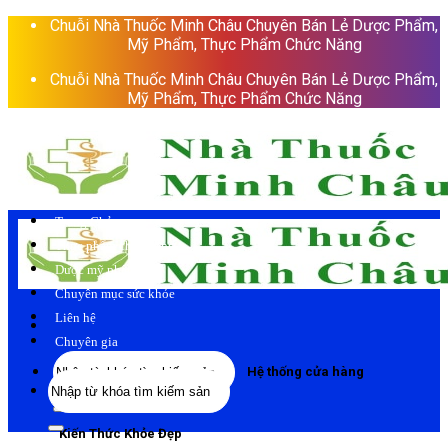
Skip
Chuỗi Nhà Thuốc Minh Châu Chuyên Bán Lẻ Dược Phẩm,
to
Mỹ Phẩm, Thực Phẩm Chức Năng
content
Chuỗi Nhà Thuốc Minh Châu Chuyên Bán Lẻ Dược Phẩm,
Mỹ Phẩm, Thực Phẩm Chức Năng
Trang Chủ
Thực phẩm chức năng
Dược mỹ phẩm
Chuyên mục sức khỏe
Liên hệ
Chuyên gia
Tìm
Hệ thống cửa hàng
Tìm
kiếm:
kiếm:
Kiến Thức Khỏe Đẹp