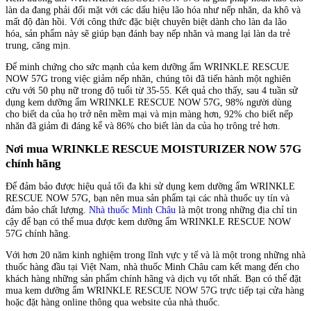
làn da đang phải đối mặt với các dấu hiệu lão hóa như nếp nhăn, da khô và
mất độ đàn hồi. Với công thức đặc biệt chuyên biệt dành cho làn da lão
hóa, sản phẩm này sẽ giúp bạn đánh bay nếp nhăn và mang lại làn da trẻ
trung, căng mịn.
Để minh chứng cho sức mạnh của kem dưỡng ẩm WRINKLE RESCUE
NOW 57G trong việc giảm nếp nhăn, chúng tôi đã tiến hành một nghiên
cứu với 50 phụ nữ trong độ tuổi từ 35-55. Kết quả cho thấy, sau 4 tuần sử
dụng kem dưỡng ẩm WRINKLE RESCUE NOW 57G, 98% người dùng
cho biết da của họ trở nên mềm mại và mịn màng hơn, 92% cho biết nếp
nhăn đã giảm đi đáng kể và 86% cho biết làn da của họ trông trẻ hơn.
Nơi mua WRINKLE RESCUE MOISTURIZER NOW 57G
chính hãng
Để đảm bảo được hiệu quả tối đa khi sử dụng kem dưỡng ẩm WRINKLE
RESCUE NOW 57G, bạn nên mua sản phẩm tại các nhà thuốc uy tín và
đảm bảo chất lượng.
Nhà thuốc Minh Châu
là một trong những địa chỉ tin
cậy để bạn có thể mua được kem dưỡng ẩm WRINKLE RESCUE NOW
57G chính hãng.
Với hơn 20 năm kinh nghiệm trong lĩnh vực y tế và là một trong những nhà
thuốc hàng đầu tại Việt Nam, nhà thuốc Minh Châu cam kết mang đến cho
khách hàng những sản phẩm chính hãng và dịch vụ tốt nhất. Bạn có thể đặt
mua kem dưỡng ẩm WRINKLE RESCUE NOW 57G trực tiếp tại cửa hàng
hoặc đặt hàng online thông qua website của nhà thuốc.