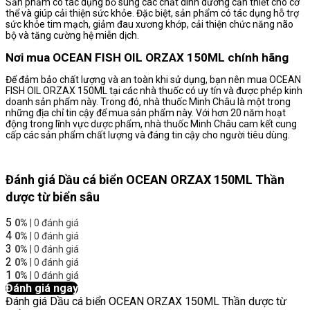
Sản phẩm có tác dụng bổ sung các chất dinh dưỡng cần thiết cho cơ
thể và giúp cải thiện sức khỏe. Đặc biệt, sản phẩm có tác dụng hỗ trợ
sức khỏe tim mạch, giảm đau xương khớp, cải thiện chức năng não
bộ và tăng cường hệ miễn dịch.
Nơi mua OCEAN FISH OIL ORZAX 150ML chính hãng
Để đảm bảo chất lượng và an toàn khi sử dụng, bạn nên mua OCEAN
FISH OIL ORZAX 150ML tại các nhà thuốc có uy tín và được phép kinh
doanh sản phẩm này. Trong đó, nhà thuốc Minh Châu là một trong
những địa chỉ tin cậy để mua sản phẩm này. Với hơn 20 năm hoạt
động trong lĩnh vực dược phẩm, nhà thuốc Minh Châu cam kết cung
cấp các sản phẩm chất lượng và đáng tin cậy cho người tiêu dùng.
Đánh giá Dầu cá biển OCEAN ORZAX 150ML Thần
dược từ biển sâu
5
0%
| 0 đánh giá
4
0%
| 0 đánh giá
3
0%
| 0 đánh giá
2
0%
| 0 đánh giá
1
0%
| 0 đánh giá
Đánh giá ngay
Đánh giá Dầu cá biển OCEAN ORZAX 150ML Thần dược từ