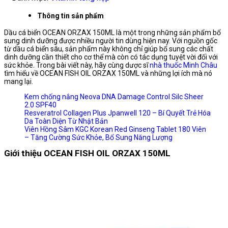
Thông tin sản phẩm
Dầu cá biển OCEAN ORZAX 150ML là một trong những sản phẩm bổ
sung dinh dưỡng được nhiều người tin dùng hiện nay. Với nguồn gốc
từ dầu cá biển sâu, sản phẩm này không chỉ giúp bổ sung các chất
dinh dưỡng cần thiết cho cơ thể mà còn có tác dụng tuyệt vời đối với
sức khỏe. Trong bài viết này, hãy cùng dược sĩ
nhà thuốc Minh Châu
tìm hiểu về OCEAN FISH OIL ORZAX 150ML và những lợi ích mà nó
mang lại.
Kem chống nắng Neova DNA Damage Control Silc Sheer
2.0 SPF40
Resveratrol Collagen Plus Jpanwell 120 – Bí Quyết Trẻ Hóa
Da Toàn Diện Từ Nhật Bản
Viên Hồng Sâm KGC Korean Red Ginseng Tablet 180 Viên
– Tăng Cường Sức Khỏe, Bổ Sung Năng Lượng
Giới thiệu OCEAN FISH OIL ORZAX 150ML