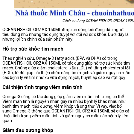
Cách sử dụng OCEAN FISH OIL ORZAX 150
OCEAN FISH OIL ORZAX 150ML được tin dùng bởi đông đảo người
tiêu dùng nhờ những tác dụng tuyệt vời đối với sức khỏe. Dưới đây là
những lợi ích chính của sản phẩm này:
Hỗ trợ sức khỏe tim mạch
Theo nghiên cứu, Omega-3 fatty acids (EPA và DHA) có trong
OCEAN FISH OIL ORZAX 150ML có tác dụng giúp hỗ trợ sức khỏe tim
mạch. Chúng giúp giảm cholesterol xấu (LDL) và tăng cholesterol tốt
(HDL), từ đó giúp cải thiện chức năng tim mạch và giảm nguy cơ mắc
các bệnh lý về tim như xơ vữa động mạch, huyết áp cao và đột quỵ.
Cải thiện tình trạng viêm mãn tính
Omega-3 cũng có tác dụng giúp giảm viêm mãn tính trong cơ thể.
Viêm mãn tính là nguyên nhân gây ra nhiều bệnh lý khác nhau như
bệnh tim mạch, tiểu đường, viêm khớp và ung thư. Vì vậy, việc bổ
sung Omega-3 thông qua OCEAN FISH OIL ORZAX 150ML sẽ giúp cải
thiện tình trạng viêm mãn tính và giảm nguy cơ mắc các bệnh lý liên
quan.
Giảm đau xương khớp