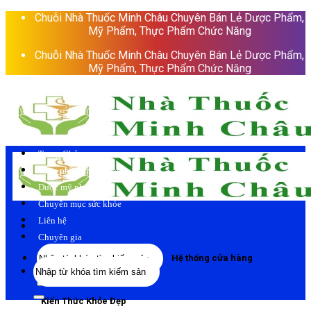
Skip
Chuỗi Nhà Thuốc Minh Châu Chuyên Bán Lẻ Dược Phẩm,
to
Mỹ Phẩm, Thực Phẩm Chức Năng
content
Chuỗi Nhà Thuốc Minh Châu Chuyên Bán Lẻ Dược Phẩm,
Mỹ Phẩm, Thực Phẩm Chức Năng
Trang Chủ
Thực phẩm chức năng
Dược mỹ phẩm
Chuyên mục sức khỏe
Liên hệ
Chuyên gia
Tìm
Hệ thống cửa hàng
Tìm
kiếm:
kiếm:
Kiến Thức Khỏe Đẹp