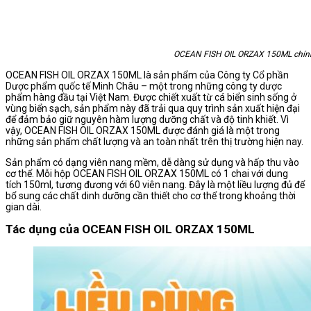
OCEAN FISH OIL ORZAX 150ML chín
OCEAN FISH OIL ORZAX 150ML là sản phẩm của Công ty Cổ phần
Dược phẩm quốc tế Minh Châu – một trong những công ty dược
phẩm hàng đầu tại Việt Nam. Được chiết xuất từ cá biển sinh sống ở
vùng biển sạch, sản phẩm này đã trải qua quy trình sản xuất hiện đại
để đảm bảo giữ nguyên hàm lượng dưỡng chất và độ tinh khiết. Vì
vậy, OCEAN FISH OIL ORZAX 150ML được đánh giá là một trong
những sản phẩm chất lượng và an toàn nhất trên thị trường hiện nay.
Sản phẩm có dạng viên nang mềm, dễ dàng sử dụng và hấp thu vào
cơ thể. Mỗi hộp OCEAN FISH OIL ORZAX 150ML có 1 chai với dung
tích 150ml, tương đương với 60 viên nang. Đây là một liều lượng đủ để
bổ sung các chất dinh dưỡng cần thiết cho cơ thể trong khoảng thời
gian dài.
Tác dụng của OCEAN FISH OIL ORZAX 150ML