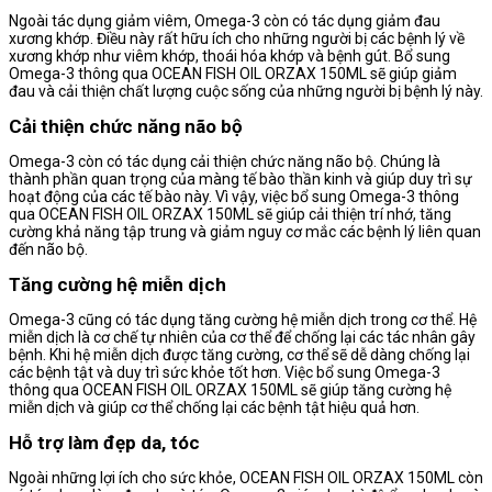
Ngoài tác dụng giảm viêm, Omega-3 còn có tác dụng giảm đau
xương khớp. Điều này rất hữu ích cho những người bị các bệnh lý về
xương khớp như viêm khớp, thoái hóa khớp và bệnh gút. Bổ sung
Omega-3 thông qua OCEAN FISH OIL ORZAX 150ML sẽ giúp giảm
đau và cải thiện chất lượng cuộc sống của những người bị bệnh lý này.
Cải thiện chức năng não bộ
Omega-3 còn có tác dụng cải thiện chức năng não bộ. Chúng là
thành phần quan trọng của màng tế bào thần kinh và giúp duy trì sự
hoạt động của các tế bào này. Vì vậy, việc bổ sung Omega-3 thông
qua OCEAN FISH OIL ORZAX 150ML sẽ giúp cải thiện trí nhớ, tăng
cường khả năng tập trung và giảm nguy cơ mắc các bệnh lý liên quan
đến não bộ.
Tăng cường hệ miễn dịch
Omega-3 cũng có tác dụng tăng cường hệ miễn dịch trong cơ thể. Hệ
miễn dịch là cơ chế tự nhiên của cơ thể để chống lại các tác nhân gây
bệnh. Khi hệ miễn dịch được tăng cường, cơ thể sẽ dễ dàng chống lại
các bệnh tật và duy trì sức khỏe tốt hơn. Việc bổ sung Omega-3
thông qua OCEAN FISH OIL ORZAX 150ML sẽ giúp tăng cường hệ
miễn dịch và giúp cơ thể chống lại các bệnh tật hiệu quả hơn.
Hỗ trợ làm đẹp da, tóc
Ngoài những lợi ích cho sức khỏe, OCEAN FISH OIL ORZAX 150ML còn