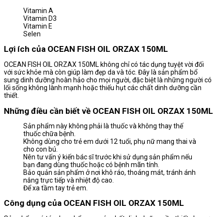
Vitamin A
Vitamin D3
Vitamin E
Selen
Lợi ích của OCEAN FISH OIL ORZAX 150ML
OCEAN FISH OIL ORZAX 150ML không chỉ có tác dụng tuyệt vời đối
với sức khỏe mà còn giúp làm đẹp da và tóc. Đây là sản phẩm bổ
sung dinh dưỡng hoàn hảo cho mọi người, đặc biệt là những người có
lối sống không lành mạnh hoặc thiếu hụt các chất dinh dưỡng cần
thiết.
Những điều cần biết về OCEAN FISH OIL ORZAX 150ML
Sản phẩm này không phải là thuốc và không thay thế
thuốc chữa bệnh.
Không dùng cho trẻ em dưới 12 tuổi, phụ nữ mang thai và
cho con bú.
Nên tư vấn ý kiến bác sĩ trước khi sử dụng sản phẩm nếu
bạn đang dùng thuốc hoặc có bệnh mãn tính.
Bảo quản sản phẩm ở nơi khô ráo, thoáng mát, tránh ánh
nắng trực tiếp và nhiệt độ cao.
Để xa tầm tay trẻ em.
Công dụng của OCEAN FISH OIL ORZAX 150ML