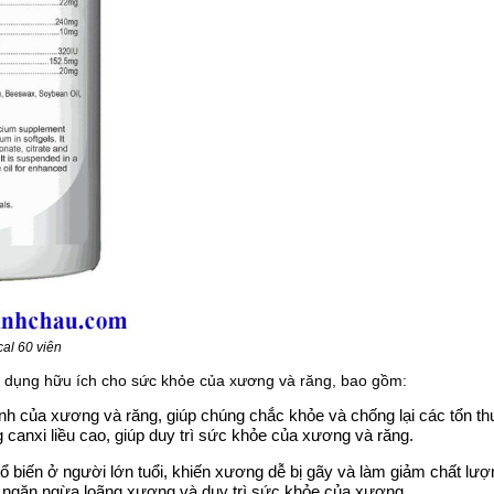
al 60 viên
ng dụng hữu ích cho sức khỏe của xương và răng, bao gồm:
nh của xương và răng, giúp chúng chắc khỏe và chống lại các tổn t
 canxi liều cao, giúp duy trì sức khỏe của xương và răng.
biến ở người lớn tuổi, khiến xương dễ bị gãy và làm giảm chất lượ
úp ngăn ngừa loãng xương và duy trì sức khỏe của xương.