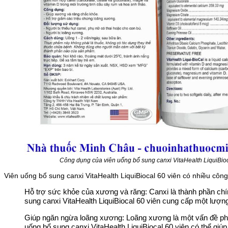
Công dụng của viên uống bổ sung canxi VitaHealth LiquiBioc
Viên uống bổ sung canxi VitaHealth LiquiBiocal 60 viên có nhiều cô
Hỗ trợ sức khỏe của xương và răng: Canxi là thành phần chí
sung canxi VitaHealth LiquiBiocal 60 viên cung cấp một lượng
Giúp ngăn ngừa loãng xương: Loãng xương là một vấn đề phổ 
uống bổ sung canxi VitaHealth LiquiBiocal 60 viên có thể gi