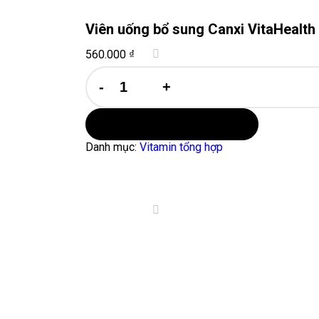
Viên uống bổ sung Canxi VitaHealth 
560.000
₫
Viên
uống
bổ
sung
Canxi
Thêm vào giỏ hàng
VitaHealth
Danh mục:
Vitamin tổng hợp
Liqui-
BioCal
60
viên
số
lượng