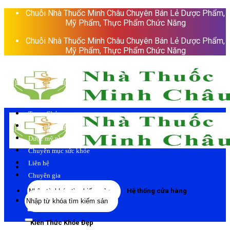
Skip
Chuỗi Nhà Thuốc Minh Châu Chuyên Bán Lẻ Dược Phẩm,
to
Mỹ Phẩm, Thực Phẩm Chức Năng
content
Chuỗi Nhà Thuốc Minh Châu Chuyên Bán Lẻ Dược Phẩm,
Mỹ Phẩm, Thực Phẩm Chức Năng
Trang Chủ
Thực phẩm chức năng
Dược mỹ phẩm
Chuyên mục sức khỏe
Liên hệ
Chuyên gia
Tìm
Hệ thống cửa hàng
Tìm
kiếm:
kiếm:
Kiến Thức Khỏe Đẹp