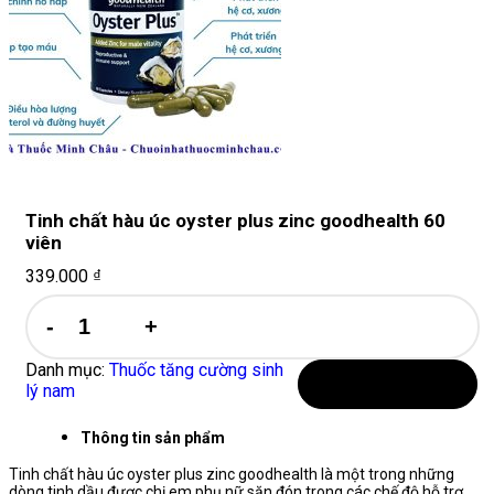
Tinh chất hàu úc oyster plus zinc goodhealth 60
viên
339.000
₫
Tinh
chất
hàu
úc
Danh mục:
Thuốc tăng cường sinh
oyster
lý nam
Thêm vào giỏ hàng
plus
zinc
Thông tin sản phẩm
goodhealth
60
Tinh chất hàu úc oyster plus zinc goodhealth là một trong những
dòng tinh dầu được chị em phụ nữ săn đón trong các chế độ hỗ trợ