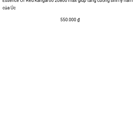
Essence Of Red Kangaroo 20800 max giúp tăng cường sinh lý nam
của Úc
550.000
₫