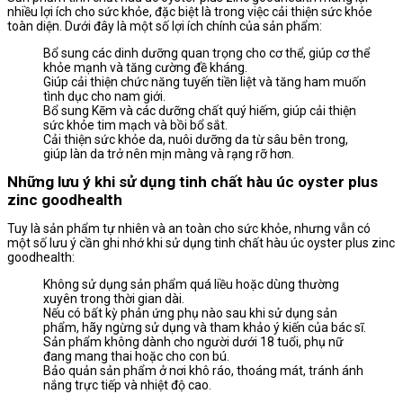
nhiều lợi ích cho sức khỏe, đặc biệt là trong việc cải thiện sức khỏe
toàn diện. Dưới đây là một số lợi ích chính của sản phẩm:
Bổ sung các dinh dưỡng quan trọng cho cơ thể, giúp cơ thể
khỏe mạnh và tăng cường đề kháng.
Giúp cải thiện chức năng tuyến tiền liệt và tăng ham muốn
tình dục cho nam giới.
Bổ sung Kẽm và các dưỡng chất quý hiếm, giúp cải thiện
sức khỏe tim mạch và bồi bổ sắt.
Cải thiện sức khỏe da, nuôi dưỡng da từ sâu bên trong,
giúp làn da trở nên mịn màng và rạng rỡ hơn.
Những lưu ý khi sử dụng tinh chất hàu úc oyster plus
zinc goodhealth
Tuy là sản phẩm tự nhiên và an toàn cho sức khỏe, nhưng vẫn có
một số lưu ý cần ghi nhớ khi sử dụng tinh chất hàu úc oyster plus zinc
goodhealth:
Không sử dụng sản phẩm quá liều hoặc dùng thường
xuyên trong thời gian dài.
Nếu có bất kỳ phản ứng phụ nào sau khi sử dụng sản
phẩm, hãy ngừng sử dụng và tham khảo ý kiến của bác sĩ.
Sản phẩm không dành cho người dưới 18 tuổi, phụ nữ
đang mang thai hoặc cho con bú.
Bảo quản sản phẩm ở nơi khô ráo, thoáng mát, tránh ánh
nắng trực tiếp và nhiệt độ cao.