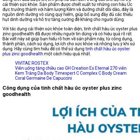
viên
cải thiện sức khỏe. Sản phẩm được chiết xuất từ những con hàu Úc
số
đực trưởng thảnh với hàm lượng Kẽm và dưỡng chất dồi dào, đây là
lượng
nguồn dinh dưỡng vô cùng quý hiếm, giúp bổ sung đầy đủ các thiếu
hụt dinh dưỡng và hỗ trợ tăng cường đề kháng cho người dùng.
Với tác dụng cải thiện sức khỏe toàn diện, tinh chất hàu úc oyster plus
zinc goodhealth đã được nhiều người tin dùng và có hiệu quả rõ rệt.
Bài viết này sẽ giúp bạn hiểu rõ hơn về sản phẩm này, từ công dụng,
thành phần, cách sử dụng, lợi ích cho sức khỏe và những lưu ý khi sử
dụng. Hãy cùng tìm hiểu để có thể sử dụng
tinh chất hàu úc oyster
plus zinc goodhealth
một cách hiệu quả nhất.
VIVITAE ROSTEX
Viên uống tăng chiều cao GH Creation Ex Eternal 270 viên
Kem Trắng Da Body Timexpert C Complex C Body Cream
Coral Germaine De Capuccini
Công dụng của tinh chất hàu úc oyster plus zinc
goodhealth