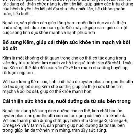
tác dụng cải thiện chức năng tuyến tiền liệt, giúp giảm các triệu chứng
của bệnh tuyến tiền liệt phì đại như tiểu nhiều lần, tiểu không hoàn
toàn, tiểu buốt…
Ngoài ra, sản phẩm còn giúp tăng ham muốn tình dục và cải thiện
chức năng tình dục cho nam giới. Điều này sẽ giúp nam giới có một
cuộc sống tình dục khỏe mạnh và hạnh phúc hơn.
Bổ sung Kẽm, giúp cải thiện sức khỏe tim mạch và bồi
bổ sắt
Kẽm là một khoáng chất quan trọng cho cơ thể, có tác dụng trong
việc duy trì sức khỏe tim mạch và hỗ trợ quá trình trao đổi chất. Thiếu
hụt Kẽm có thể dẫn đến các vấn đề về tim mạch như tăng huyết áp,
rối loạn nhịp tim…
Với hàm lượng Kẽm cao, tinh chất hàu úc oyster plus zinc goodhealth
có tác dụng bổ sung Kẽm cho cơ thể, giúp cải thiện sức khỏe tim
mạch và bồi bổ sắt, giúp cơ thể khỏe mạnh hơn.
Cải thiện sức khỏe da, nuôi dưỡng da từ sâu bên trong
Ngoài tác dụng bổ sung dinh dưỡng cho cơ thể, tinh chất hàu úc
oyster plus zinc goodhealth còn có tác dụng cải thiện sức khỏe da.
Với các thành phần dưỡng chất quý hiếm như Omega-3, Omega-6,
Omega-9 và Vitamin E, sản phẩm giúp nuôi dưỡng da từ sâu bên
trong, giúp làn da trở nên mịn màng, tràn đầy sức sống.