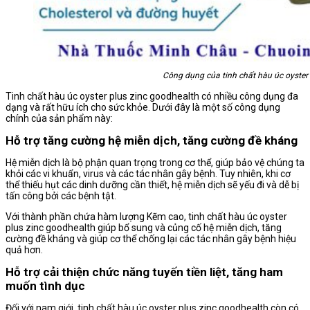
Công dụng của tinh chất hàu úc oyster
Tinh chất hàu úc oyster plus zinc goodhealth có nhiều công dụng đa
dạng và rất hữu ích cho sức khỏe. Dưới đây là một số công dụng
chính của sản phẩm này:
Hỗ trợ tăng cường hệ miễn dịch, tăng cường đề kháng
Hệ miễn dịch là bộ phận quan trọng trong cơ thể, giúp bảo vệ chúng ta
khỏi các vi khuẩn, virus và các tác nhân gây bệnh. Tuy nhiên, khi cơ
thể thiếu hụt các dinh dưỡng cần thiết, hệ miễn dịch sẽ yếu đi và dễ bị
tấn công bởi các bệnh tật.
Với thành phần chứa hàm lượng Kẽm cao, tinh chất hàu úc oyster
plus zinc goodhealth giúp bổ sung và củng cố hệ miễn dịch, tăng
cường đề kháng và giúp cơ thể chống lại các tác nhân gây bệnh hiệu
quả hơn.
Hỗ trợ cải thiện chức năng tuyến tiền liệt, tăng ham
muốn tình dục
Đối với nam giới, tinh chất hàu úc oyster plus zinc goodhealth còn có