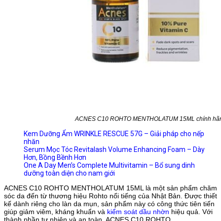
ACNES C10 ROHTO MENTHOLATUM 15ML chính hã
Kem Dưỡng Ẩm WRINKLE RESCUE 57G – Giải pháp cho nếp
nhăn
Serum Mọc Tóc Revitalash Volume Enhancing Foam – Dày
Hơn, Bồng Bềnh Hơn
One A Day Men’s Complete Multivitamin – Bổ sung dinh
dưỡng toàn diện cho nam giới
ACNES C10 ROHTO MENTHOLATUM 15ML là một sản phẩm chăm
sóc da đến từ thương hiệu Rohto nổi tiếng của Nhật Bản. Được thiết
kế dành riêng cho làn da mụn, sản phẩm này có công thức tiên tiến
giúp giảm viêm, kháng khuẩn và
kiểm soát dầu nhờn
hiệu quả. Với
thành phần tự nhiên và an toàn, ACNES C10 ROHTO