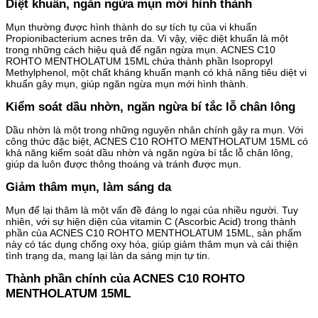
Diệt khuẩn, ngăn ngừa mụn mới hình thành
Mụn thường được hình thành do sự tích tụ của vi khuẩn
Propionibacterium acnes trên da. Vì vậy, việc diệt khuẩn là một
trong những cách hiệu quả để ngăn ngừa mụn. ACNES C10
ROHTO MENTHOLATUM 15ML chứa thành phần Isopropyl
Methylphenol, một chất kháng khuẩn mạnh có khả năng tiêu diệt vi
khuẩn gây mụn, giúp ngăn ngừa mụn mới hình thành.
Kiểm soát dầu nhờn, ngăn ngừa bí tắc lỗ chân lông
Dầu nhờn là một trong những nguyên nhân chính gây ra mụn. Với
công thức đặc biệt, ACNES C10 ROHTO MENTHOLATUM 15ML có
khả năng kiểm soát dầu nhờn và ngăn ngừa bí tắc lỗ chân lông,
giúp da luôn được thông thoáng và tránh được mụn.
Giảm thâm mụn, làm sáng da
Mụn để lại thâm là một vấn đề đáng lo ngại của nhiều người. Tuy
nhiên, với sự hiện diện của vitamin C (Ascorbic Acid) trong thành
phần của ACNES C10 ROHTO MENTHOLATUM 15ML, sản phẩm
này có tác dụng chống oxy hóa, giúp giảm thâm mụn và cải thiện
tình trạng da, mang lại làn da sáng mịn tự tin.
Thành phần chính của ACNES C10 ROHTO
MENTHOLATUM 15ML