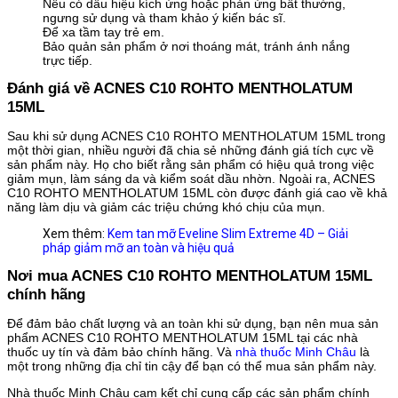
Nếu có dấu hiệu kích ứng hoặc phản ứng bất thường,
ngưng sử dụng và tham khảo ý kiến ​​bác sĩ.
Để xa tầm tay trẻ em.
Bảo quản sản phẩm ở nơi thoáng mát, tránh ánh nắng
trực tiếp.
Đánh giá về ACNES C10 ROHTO MENTHOLATUM
15ML
Sau khi sử dụng ACNES C10 ROHTO MENTHOLATUM 15ML trong
một thời gian, nhiều người đã chia sẻ những đánh giá tích cực về
sản phẩm này. Họ cho biết rằng sản phẩm có hiệu quả trong việc
giảm mụn, làm sáng da và kiểm soát dầu nhờn. Ngoài ra, ACNES
C10 ROHTO MENTHOLATUM 15ML còn được đánh giá cao về khả
năng làm dịu và giảm các triệu chứng khó chịu của mụn.
Xem thêm:
Kem tan mỡ Eveline Slim Extreme 4D – Giải
pháp giảm mỡ an toàn và hiệu quả
Nơi mua ACNES C10 ROHTO MENTHOLATUM 15ML
chính hãng
Để đảm bảo chất lượng và an toàn khi sử dụng, bạn nên mua sản
phẩm ACNES C10 ROHTO MENTHOLATUM 15ML tại các nhà
thuốc uy tín và đảm bảo chính hãng. Và
nhà thuốc Minh Châu
là
một trong những địa chỉ tin cậy để bạn có thể mua sản phẩm này.
Nhà thuốc Minh Châu cam kết chỉ cung cấp các sản phẩm chính