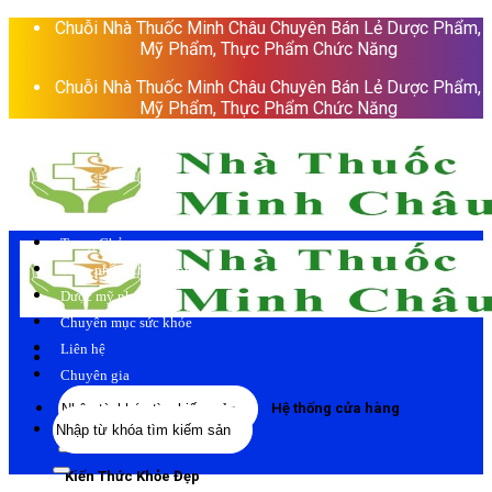
Skip
Chuỗi Nhà Thuốc Minh Châu Chuyên Bán Lẻ Dược Phẩm,
to
Mỹ Phẩm, Thực Phẩm Chức Năng
content
Chuỗi Nhà Thuốc Minh Châu Chuyên Bán Lẻ Dược Phẩm,
Mỹ Phẩm, Thực Phẩm Chức Năng
Trang Chủ
Thực phẩm chức năng
Dược mỹ phẩm
Chuyên mục sức khỏe
Liên hệ
Chuyên gia
Tìm
Hệ thống cửa hàng
Tìm
kiếm:
kiếm:
Kiến Thức Khỏe Đẹp