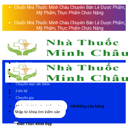
Skip
Chuỗi Nhà Thuốc Minh Châu Chuyên Bán Lẻ Dược Phẩm,
to
Mỹ Phẩm, Thực Phẩm Chức Năng
content
Chuỗi Nhà Thuốc Minh Châu Chuyên Bán Lẻ Dược Phẩm,
Mỹ Phẩm, Thực Phẩm Chức Năng
Trang Chủ
Thực phẩm chức năng
Dược mỹ phẩm
Chuyên mục sức khỏe
Liên hệ
Chuyên gia
Tìm
Hệ thống cửa hàng
Tìm
kiếm:
kiếm:
Kiến Thức Khỏe Đẹp