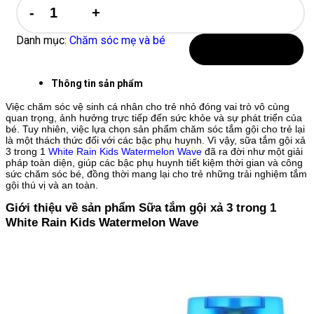
RAIN
KIDS
WATERMELON
Danh mục:
Chăm sóc mẹ và bé
WAVE
Thêm vào giỏ hàng
GIẢI
PHÁP
Thông tin sản phẩm
HIỆU
QUẢ
Việc chăm sóc vệ sinh cá nhân cho trẻ nhỏ đóng vai trò vô cùng
quan trọng, ảnh hưởng trực tiếp đến sức khỏe và sự phát triển của
CHO
bé. Tuy nhiên, việc lựa chọn sản phẩm chăm sóc tắm gội cho trẻ lại
TRẺ
là một thách thức đối với các bậc phụ huynh. Vì vậy, sữa tắm gội xả
THÔNG
3 trong 1
White Rain Kids Watermelon Wave
đã ra đời như một giải
MINH
pháp toàn diện, giúp các bậc phụ huynh tiết kiệm thời gian và công
số
sức chăm sóc bé, đồng thời mang lại cho trẻ những trải nghiệm tắm
gội thú vị và an toàn.
lượng
Giới thiệu về sản phẩm Sữa tắm gội xả 3 trong 1
White Rain Kids Watermelon Wave