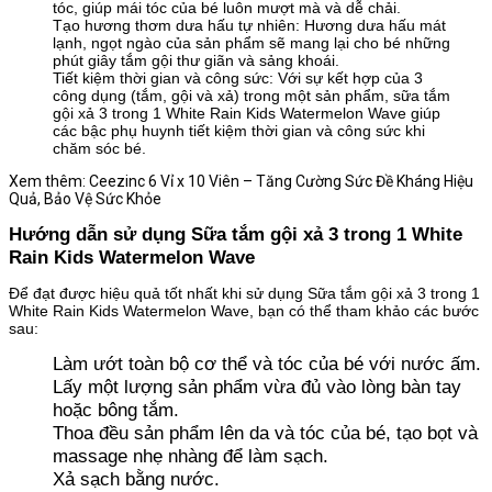
tóc, giúp mái tóc của bé luôn mượt mà và dễ chải.
Tạo hương thơm dưa hấu tự nhiên: Hương dưa hấu mát
lạnh, ngọt ngào của sản phẩm sẽ mang lại cho bé những
phút giây tắm gội thư giãn và sảng khoái.
Tiết kiệm thời gian và công sức: Với sự kết hợp của 3
công dụng (tắm, gội và xả) trong một sản phẩm, sữa tắm
gội xả 3 trong 1 White Rain Kids Watermelon Wave giúp
các bậc phụ huynh tiết kiệm thời gian và công sức khi
chăm sóc bé.
Xem thêm: Ceezinc 6 Vỉ x 10 Viên – Tăng Cường Sức Đề Kháng Hiệu
Quả, Bảo Vệ Sức Khỏe
Hướng dẫn sử dụng Sữa tắm gội xả 3 trong 1 White
Rain Kids Watermelon Wave
Để đạt được hiệu quả tốt nhất khi sử dụng Sữa tắm gội xả 3 trong 1
White Rain Kids Watermelon Wave, bạn có thể tham khảo các bước
sau:
Làm ướt toàn bộ cơ thể và tóc của bé với nước ấm.
Lấy một lượng sản phẩm vừa đủ vào lòng bàn tay
hoặc bông tắm.
Thoa đều sản phẩm lên da và tóc của bé, tạo bọt và
massage nhẹ nhàng để làm sạch.
Xả sạch bằng nước.