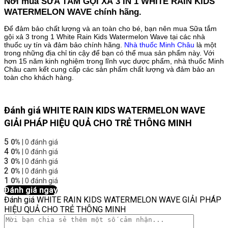
Nơi mua SỮA TẮM GỘI XẢ 3 IN 1 WHITE RAIN KIDS
WATERMELON WAVE chính hãng.
Để đảm bảo chất lượng và an toàn cho bé, bạn nên mua Sữa tắm
gội xả 3 trong 1 White Rain Kids Watermelon Wave tại các nhà
thuốc uy tín và đảm bảo chính hãng.
Nhà thuốc Minh Châu
là một
trong những địa chỉ tin cậy để bạn có thể mua sản phẩm này. Với
hơn 15 năm kinh nghiệm trong lĩnh vực dược phẩm, nhà thuốc Minh
Châu cam kết cung cấp các sản phẩm chất lượng và đảm bảo an
toàn cho khách hàng.
Đánh giá WHITE RAIN KIDS WATERMELON WAVE
GIẢI PHÁP HIỆU QUẢ CHO TRẺ THÔNG MINH
5
0%
| 0 đánh giá
4
0%
| 0 đánh giá
3
0%
| 0 đánh giá
2
0%
| 0 đánh giá
1
0%
| 0 đánh giá
Đánh giá ngay
Đánh giá WHITE RAIN KIDS WATERMELON WAVE GIẢI PHÁP
HIỆU QUẢ CHO TRẺ THÔNG MINH