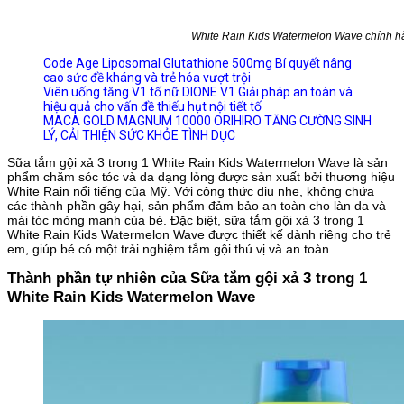
White Rain Kids Watermelon Wave chính h
Code Age Liposomal Glutathione 500mg Bí quyết nâng
cao sức đề kháng và trẻ hóa vượt trội
Viên uống tăng V1 tố nữ DIONE V1 Giải pháp an toàn và
hiệu quả cho vấn đề thiếu hụt nội tiết tố
MACA GOLD MAGNUM 10000 ORIHIRO TĂNG CƯỜNG SINH
LÝ, CẢI THIỆN SỨC KHỎE TÌNH DỤC
Sữa tắm gội xả 3 trong 1 White Rain Kids Watermelon Wave là sản
phẩm chăm sóc tóc và da dạng lỏng được sản xuất bởi thương hiệu
White Rain nổi tiếng của Mỹ. Với công thức dịu nhẹ, không chứa
các thành phần gây hại, sản phẩm đảm bảo an toàn cho làn da và
mái tóc mỏng manh của bé. Đặc biệt, sữa tắm gội xả 3 trong 1
White Rain Kids Watermelon Wave được thiết kế dành riêng cho trẻ
em, giúp bé có một trải nghiệm tắm gội thú vị và an toàn.
Thành phần tự nhiên của Sữa tắm gội xả 3 trong 1
White Rain Kids Watermelon Wave