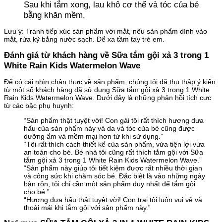
Sau khi tắm xong, lau khô cơ thể và tóc của bé
bằng khăn mềm.
Lưu ý: Tránh tiếp xúc sản phẩm với mắt, nếu sản phẩm dính vào
mắt, rửa kỹ bằng nước sạch. Để xa tầm tay trẻ em.
Đánh giá từ khách hàng về Sữa tắm gội xả 3 trong 1
White Rain Kids Watermelon Wave
Để có cái nhìn chân thực về sản phẩm, chúng tôi đã thu thập ý kiến
từ một số khách hàng đã sử dụng Sữa tắm gội xả 3 trong 1 White
Rain Kids Watermelon Wave. Dưới đây là những phản hồi tích cực
từ các bậc phụ huynh:
“Sản phẩm thật tuyệt vời! Con gái tôi rất thích hương dưa
hấu của sản phẩm này và da và tóc của bé cũng được
dưỡng ẩm và mềm mại hơn từ khi sử dụng.”
“Tôi rất thích cách thiết kế của sản phẩm, vừa tiện lợi vừa
an toàn cho bé. Bé nhà tôi cũng rất thích tắm gội với Sữa
tắm gội xả 3 trong 1 White Rain Kids Watermelon Wave.”
“Sản phẩm này giúp tôi tiết kiệm được rất nhiều thời gian
và công sức khi chăm sóc bé. Đặc biệt là vào những ngày
bận rộn, tôi chỉ cần một sản phẩm duy nhất để tắm gội
cho bé.”
“Hương dưa hấu thật tuyệt vời! Con trai tôi luôn vui vẻ và
thoải mái khi tắm gội với sản phẩm này.”