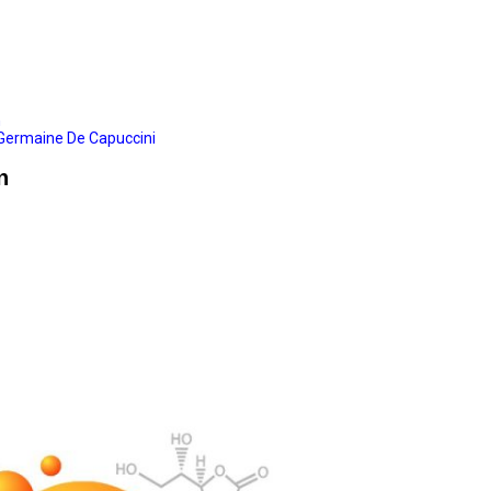
n
Germaine De Capuccini
n