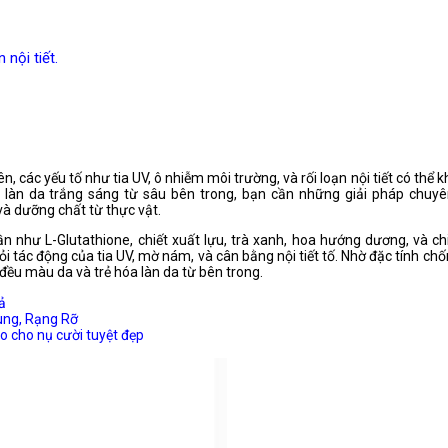
 nội tiết.
các yếu tố như tia UV, ô nhiễm môi trường, và rối loạn nội tiết có thể kh
làn da trắng sáng từ sâu bên trong, bạn cần những giải pháp chuyê
à dưỡng chất từ thực vật.
 như L-Glutathione, chiết xuất lựu, trà xanh, hoa hướng dương, và ch
 tác động của tia UV, mờ nám, và cân bằng nội tiết tố. Nhờ đặc tính c
đều màu da và trẻ hóa làn da từ bên trong.
ả
rung, Rạng Rỡ
o cho nụ cười tuyệt đẹp