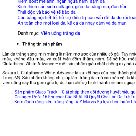
Kiểm soát melanin, ngăn ngừa nám, sạm da.
Kích thích sản sinh collagen, giúp da căng mịn, đàn hồi.
Thải độc và bảo vệ tế bào da.
Cân bằng nội tiết tố, hỗ trợ điều trị các vấn đề da do rối loạn
An toàn cho mọi loại da, kể cả da nhạy cảm và da mụn.
Danh mục:
Viên uống trắng da
Thông tin sản phẩm
Làn da trắng sáng, mịn màng là niềm mơ ước của nhiều cô gái. Tuy nhiên, 
màu, không đều màu, và xuất hiện đốm thâm, nám. Để sở hữu một 
Glutathione White Advance – một sản phẩm giàu chất chống oxy hóa v
Sakura L-Glutathione White Advance là sự kết hợp của các thành phần
Trung Mỹ. Sản phẩm không chỉ giúp làm trắng da mà còn bảo vệ da khỏi
viên uống này thu gom gốc tự do, hạn chế sự hình thành melanin, giúp 
Sản phẩm Gluco Track – Giải pháp theo dõi đường huyết hiệu qu
Collagen Refa 16 Enricher Của Nhật: Bí Quyết Cho Làn Da Trẻ T
Kem đánh răng siêu trắng răng từ Ý Marvis Sự lựa chọn hoàn hả