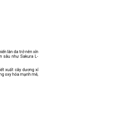
iến làn da trở nên xỉn
n sâu như Sakura L-
iết xuất cây dương xỉ
hống oxy hóa mạnh mẽ,