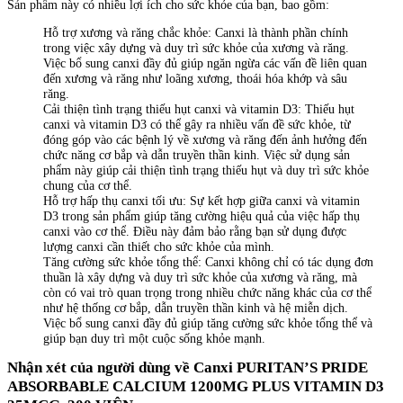
Sản phẩm này có nhiều lợi ích cho sức khỏe của bạn, bao gồm:
Hỗ trợ xương và răng chắc khỏe: Canxi là thành phần chính
trong việc xây dựng và duy trì sức khỏe của xương và răng.
Việc bổ sung canxi đầy đủ giúp ngăn ngừa các vấn đề liên quan
đến xương và răng như loãng xương, thoái hóa khớp và sâu
răng.
Cải thiện tình trạng thiếu hụt canxi và vitamin D3: Thiếu hụt
canxi và vitamin D3 có thể gây ra nhiều vấn đề sức khỏe, từ
đóng góp vào các bệnh lý về xương và răng đến ảnh hưởng đến
chức năng cơ bắp và dẫn truyền thần kinh. Việc sử dụng sản
phẩm này giúp cải thiện tình trạng thiếu hụt và duy trì sức khỏe
chung của cơ thể.
Hỗ trợ hấp thụ canxi tối ưu: Sự kết hợp giữa canxi và vitamin
D3 trong sản phẩm giúp tăng cường hiệu quả của việc hấp thụ
canxi vào cơ thể. Điều này đảm bảo rằng bạn sử dụng được
lượng canxi cần thiết cho sức khỏe của mình.
Tăng cường sức khỏe tổng thể: Canxi không chỉ có tác dụng đơn
thuần là xây dựng và duy trì sức khỏe của xương và răng, mà
còn có vai trò quan trọng trong nhiều chức năng khác của cơ thể
như hệ thống cơ bắp, dẫn truyền thần kinh và hệ miễn dịch.
Việc bổ sung canxi đầy đủ giúp tăng cường sức khỏe tổng thể và
giúp bạn duy trì một cuộc sống khỏe mạnh.
Nhận xét của người dùng về Canxi PURITAN’S PRIDE
ABSORBABLE CALCIUM 1200MG PLUS VITAMIN D3