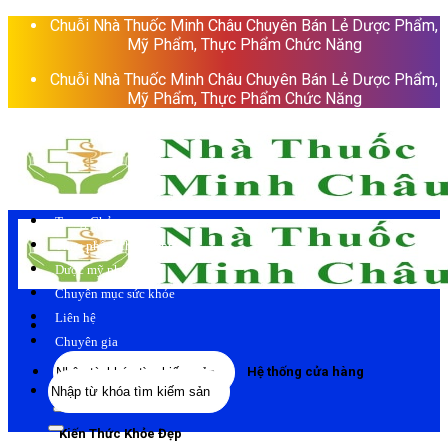
Skip
Chuỗi Nhà Thuốc Minh Châu Chuyên Bán Lẻ Dược Phẩm,
to
Mỹ Phẩm, Thực Phẩm Chức Năng
content
Chuỗi Nhà Thuốc Minh Châu Chuyên Bán Lẻ Dược Phẩm,
Mỹ Phẩm, Thực Phẩm Chức Năng
Trang Chủ
Thực phẩm chức năng
Dược mỹ phẩm
Chuyên mục sức khỏe
Liên hệ
Chuyên gia
Tìm
Hệ thống cửa hàng
Tìm
kiếm:
kiếm:
Kiến Thức Khỏe Đẹp