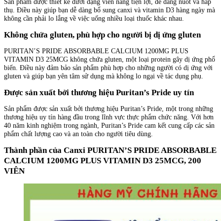
Sản phẩm được thiết kế dưới dạng viên nang tiện lợi, dễ dàng nuốt và hấp
thụ. Điều này giúp bạn dễ dàng bổ sung canxi và vitamin D3 hàng ngày mà
không cần phải lo lắng về việc uống nhiều loại thuốc khác nhau.
Không chứa gluten, phù hợp cho người bị dị ứng gluten
PURITAN’S PRIDE ABSORBABLE CALCIUM 1200MG PLUS
VITAMIN D3 25MCG không chứa gluten, một loại protein gây dị ứng phổ
biến. Điều này đảm bảo sản phẩm phù hợp cho những người có dị ứng với
gluten và giúp bạn yên tâm sử dụng mà không lo ngại về tác dụng phụ.
Được sản xuất bởi thương hiệu Puritan’s Pride uy tín
Sản phẩm được sản xuất bởi thương hiệu Puritan’s Pride, một trong những
thương hiệu uy tín hàng đầu trong lĩnh vực thực phẩm chức năng. Với hơn
40 năm kinh nghiệm trong ngành, Puritan’s Pride cam kết cung cấp các sản
phẩm chất lượng cao và an toàn cho người tiêu dùng.
Thành phần của Canxi PURITAN’S PRIDE ABSORBABLE
CALCIUM 1200MG PLUS VITAMIN D3 25MCG, 200
VIÊN