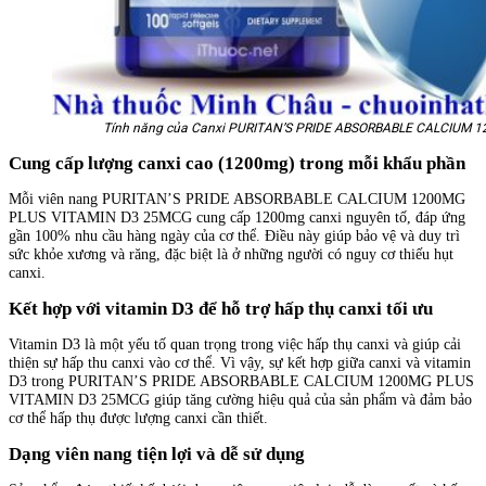
Tính năng của Canxi PURITAN’S PRIDE ABSORBABLE CALCIUM 
Cung cấp lượng canxi cao (1200mg) trong mỗi khẩu phần
Mỗi viên nang PURITAN’S PRIDE ABSORBABLE CALCIUM 1200MG
PLUS VITAMIN D3 25MCG cung cấp 1200mg canxi nguyên tố, đáp ứng
gần 100% nhu cầu hàng ngày của cơ thể. Điều này giúp bảo vệ và duy trì
sức khỏe xương và răng, đặc biệt là ở những người có nguy cơ thiếu hụt
canxi.
Kết hợp với vitamin D3 để hỗ trợ hấp thụ canxi tối ưu
Vitamin D3 là một yếu tố quan trọng trong việc hấp thụ canxi và giúp cải
thiện sự hấp thu canxi vào cơ thể. Vì vậy, sự kết hợp giữa canxi và vitamin
D3 trong PURITAN’S PRIDE ABSORBABLE CALCIUM 1200MG PLUS
VITAMIN D3 25MCG giúp tăng cường hiệu quả của sản phẩm và đảm bảo
cơ thể hấp thụ được lượng canxi cần thiết.
Dạng viên nang tiện lợi và dễ sử dụng