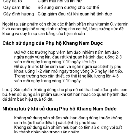
Cây tía tô
Giảm mùi hôi và khí hư
Cây cam thảo
Bổ sung dinh dưỡng cho cơ thể
Cây đinh hương
Giúp giảm đau rát khi quan hệ tình dục
Ngoài ra, sản phẩm còn chứa các thành phần như vitamin C, vitamin
E và canxi giúp bổ sung dinh dưỡng cho cơ thể, tăng cường sức đề
kháng và duy trì sự cân bằng của hệ sinh sản.
Cách sử dụng của Phụ hộ Khang Nam Dược
Đối với các trường hợp viêm âm đạo, nhiễm nấm âm đạo,
ngứa ngáy vùng kín, đau rát khi quan hệ tình dục: uống 2-3
viên mỗi ngày trong vòng 7-10 ngày liên tiếp.
Để duy trì sức khỏe sinh sản và ngăn ngừa các bệnh lý phụ
khoa: uống 1-2 viên mỗi ngày trong vòng 3-5 ngày liên tiếp.
Trong trường hợp cần thiết, có thể tăng liều lượng lên 4-6
viên mỗi ngày trong vòng 7-10 ngày.
Lưu ý: Sản phẩm không dùng cho phụ nữ có thai hoặc đang cho con
bú. Nên sử dụng sản phẩm sau khi kết hôn hoặc có quan hệ tình dục
để đảm bảo hiệu quả tối đa.
Những lưu ý khi sử dụng Phụ hộ Khang Nam Dược
Không sử dụng sản phẩm nếu bạn đang dùng thuốc kháng
sinh hoặc thuốc điều trị các bệnh lý phụ khoa.
Không sử dụng sản phẩm nếu bạn có tiền sử dị ứng với bất
kỳ thành phần nào trong sản phẩm.