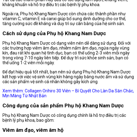
kháng khuẩn và hỗ trợ điều trị các bệnh lý phụ khoa.
Ngoài ra, Phụ hộ Khang Nam Dược còn chứa các thành phần như
vitamin C, vitamin E và canxi giúp bổ sung dinh dưỡng cho cơ thể,
tăng cường sức đề kháng và duy trì sự cân bằng của hệ sinh sản.
Cách sử dụng của Phụ hộ Khang Nam Dược
Phụ hộ Khang Nam Dược có dạng viên nén dễ dàng sử dụng. Đối với
các trường hợp viêm âm đạo, nhiễm nấm âm đạo, ngứa ngáy vùng
kín, đau rát khi quan hệ tình dục, bạn có thể uống 2-3 viên mỗi ngày
trong vòng 7-10 ngày liên tiếp. Để duy trì sức khỏe sinh sản, bạn có
thể uống 1-2 viên mỗi ngày.
Để đạt hiệu quả tốt nhất, bạn nên sử dụng Phụ hộ Khang Nam Dược
kết hợp với việc vệ sinh vùng kín hàng ngày bằng nước ấm và sử dụng
các sản phẩm vệ sinh cá nhân không gây kích ứng.
Xem thêm:
Collagen Orihiro 30 Viên – Bí Quyết Cho Làn Da Săn Chắc,
Mịn Màng Từ Nhật Bản
Công dụng của sản phẩm Phụ hộ Khang Nam Dược
Phụ hộ Khang Nam Dược có công dụng chính là hỗ trợ điều trị các
bệnh lý phụ khoa, bao gồm:
Viêm âm đạo, viêm âm hộ