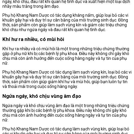
ngáy, khó chịu, đau rát khi quan hệ tình dục và xuất hiện một loại dịch
nhầy màu trắng trong âm đạo.
Phụ hộ Khang Nam Dược có tác dụng kháng nấm, giúp loại bỏ các vi
khuẩn gây hại và duy trì sự cân bằng của môi trường sinh dục. Đồng
thời, sản phẩm còn giúp làm sạch vùng kín và giảm các triệu chứng
khó chịu như ngứa ngáy và đau rát khi quan hệ tình dục.
Khí hư ra nhiều, có mùi hôi
Khí hư ra nhiều và có mùi hôi là một trong những triệu chứng thường
gặp ở phụ nữ khi bị các bệnh lý phụ khoa. Điều này không chỉ gây khó
chịu mà còn ảnh hưởng đến cuộc sống hàng ngày và tự tin của phụ
nữ.
Phụ hộ Khang Nam Dược có tác dụng làm sạch vùng kín, loại bỏ các vi
khuẩn gây hại và duy trì sự cân bằng của môi trường sinh dục. Đồng
thời, sản phẩm còn giúp giảm khí hư và mùi hôi, giúp bạn luôn tự tin
và thoải mái trong cuộc sống hàng ngày.
Ngứa ngáy, khó chịu vùng âm đạo
Ngứa ngáy và khó chịu vùng âm đạo là một trong những triệu chứng
thường gặp khi bị các bệnh lý phụ khoa. Điều này không chỉ gây khó
chịu mà còn ảnh hưởng đến cuộc sống hàng ngày và tự tin của phụ
nữ.
Phụ hộ Khang Nam Dược có tác dụng làm sạch vùng kín, giúp loại bỏ
các vi khuẩn gây hại và duy trì sự cân bằng của môi trường sinh dục.