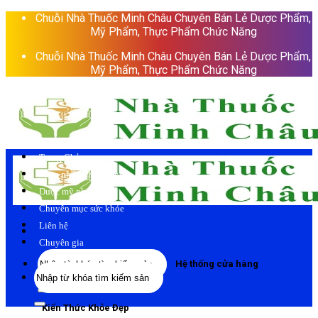
Skip
Chuỗi Nhà Thuốc Minh Châu Chuyên Bán Lẻ Dược Phẩm,
to
Mỹ Phẩm, Thực Phẩm Chức Năng
content
Chuỗi Nhà Thuốc Minh Châu Chuyên Bán Lẻ Dược Phẩm,
Mỹ Phẩm, Thực Phẩm Chức Năng
Trang Chủ
Thực phẩm chức năng
Dược mỹ phẩm
Chuyên mục sức khỏe
Liên hệ
Chuyên gia
Tìm
Hệ thống cửa hàng
Tìm
kiếm:
kiếm:
Kiến Thức Khỏe Đẹp