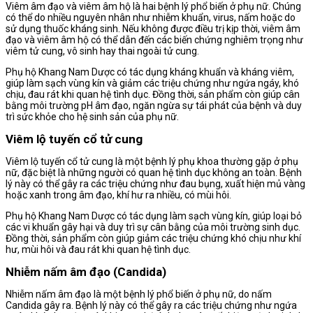
Viêm âm đạo và viêm âm hộ là hai bệnh lý phổ biến ở phụ nữ. Chúng
có thể do nhiều nguyên nhân như nhiễm khuẩn, virus, nấm hoặc do
sử dụng thuốc kháng sinh. Nếu không được điều trị kịp thời, viêm âm
đạo và viêm âm hộ có thể dẫn đến các biến chứng nghiêm trọng như
viêm tử cung, vô sinh hay thai ngoài tử cung.
Phụ hộ Khang Nam Dược có tác dụng kháng khuẩn và kháng viêm,
giúp làm sạch vùng kín và giảm các triệu chứng như ngứa ngáy, khó
chịu, đau rát khi quan hệ tình dục. Đồng thời, sản phẩm còn giúp cân
bằng môi trường pH âm đạo, ngăn ngừa sự tái phát của bệnh và duy
trì sức khỏe cho hệ sinh sản của phụ nữ.
Viêm lộ tuyến cổ tử cung
Viêm lộ tuyến cổ tử cung là một bệnh lý phụ khoa thường gặp ở phụ
nữ, đặc biệt là những người có quan hệ tình dục không an toàn. Bệnh
lý này có thể gây ra các triệu chứng như đau bụng, xuất hiện mủ vàng
hoặc xanh trong âm đạo, khí hư ra nhiều, có mùi hôi.
Phụ hộ Khang Nam Dược có tác dụng làm sạch vùng kín, giúp loại bỏ
các vi khuẩn gây hại và duy trì sự cân bằng của môi trường sinh dục.
Đồng thời, sản phẩm còn giúp giảm các triệu chứng khó chịu như khí
hư, mùi hôi và đau rát khi quan hệ tình dục.
Nhiễm nấm âm đạo (Candida)
Nhiễm nấm âm đạo là một bệnh lý phổ biến ở phụ nữ, do nấm
Candida gây ra. Bệnh lý này có thể gây ra các triệu chứng như ngứa