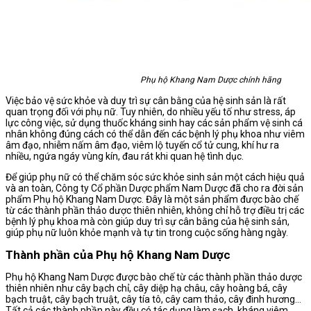
Phụ hộ Khang Nam Dược chính hãng
Việc bảo vệ sức khỏe và duy trì sự cân bằng của hệ sinh sản là rất
quan trọng đối với phụ nữ. Tuy nhiên, do nhiều yếu tố như stress, áp
lực công việc, sử dụng thuốc kháng sinh hay các sản phẩm vệ sinh cá
nhân không đúng cách có thể dẫn đến các bệnh lý phụ khoa như viêm
âm đạo, nhiễm nấm âm đạo, viêm lộ tuyến cổ tử cung, khí hư ra
nhiều, ngứa ngáy vùng kín, đau rát khi quan hệ tình dục.
Để giúp phụ nữ có thể chăm sóc sức khỏe sinh sản một cách hiệu quả
và an toàn, Công ty Cổ phần Dược phẩm Nam Dược đã cho ra đời sản
phẩm Phụ hộ Khang Nam Dược. Đây là một sản phẩm được bào chế
từ các thành phần thảo dược thiên nhiên, không chỉ hỗ trợ điều trị các
bệnh lý phụ khoa mà còn giúp duy trì sự cân bằng của hệ sinh sản,
giúp phụ nữ luôn khỏe mạnh và tự tin trong cuộc sống hàng ngày.
Thành phần của Phụ hộ Khang Nam Dược
Phụ hộ Khang Nam Dược được bào chế từ các thành phần thảo dược
thiên nhiên như cây bạch chỉ, cây diệp hạ châu, cây hoàng bá, cây
bạch truật, cây bạch truật, cây tía tô, cây cam thảo, cây đinh hương…
Tất cả các thành phần này đều có tác dụng làm sạch, kháng viêm,