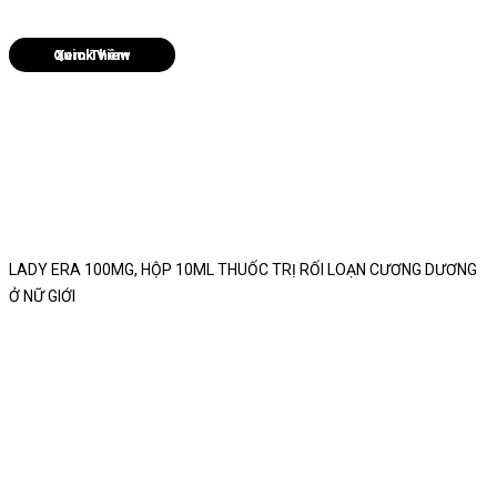
Quick View
LADY ERA 100MG, HỘP 10ML THUỐC TRỊ RỐI LOẠN CƯƠNG DƯƠNG
Ở NỮ GIỚI