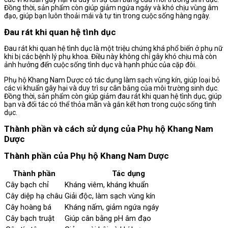
Đồng thời, sản phẩm còn giúp giảm ngứa ngáy và khó chịu vùng âm
đạo, giúp bạn luôn thoải mái và tự tin trong cuộc sống hàng ngày.
Đau rát khi quan hệ tình dục
Đau rát khi quan hệ tình dục là một triệu chứng khá phổ biến ở phụ nữ
khi bị các bệnh lý phụ khoa. Điều này không chỉ gây khó chịu mà còn
ảnh hưởng đến cuộc sống tình dục và hạnh phúc của cặp đôi.
Phụ hộ Khang Nam Dược có tác dụng làm sạch vùng kín, giúp loại bỏ
các vi khuẩn gây hại và duy trì sự cân bằng của môi trường sinh dục.
Đồng thời, sản phẩm còn giúp giảm đau rát khi quan hệ tình dục, giúp
bạn và đối tác có thể thỏa mãn và gắn kết hơn trong cuộc sống tình
dục.
Thành phần và cách sử dụng của Phụ hộ Khang Nam
Dược
Thành phần của Phụ hộ Khang Nam Dược
Thành phần
Tác dụng
Cây bạch chỉ
Kháng viêm, kháng khuẩn
Cây diệp hạ châu
Giải độc, làm sạch vùng kín
Cây hoàng bá
Kháng nấm, giảm ngứa ngáy
Cây bạch truật
Giúp cân bằng pH âm đạo