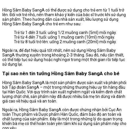
Hồng Sâm Baby SangA có thể được sử dụng cho trẻ em từ 1 tuổi trở
lên. Đối với trẻ nhỏ, nên tham khảo ý kiến của bác sĩ trước khi sử dụng
sản phẩm. Theo hướng dẫn của nhà sản xuất, liều lượng sử dụng
Hồng Sâm Baby SangA cho trẻ em như sau:
Trẻ từ 1 đến 3 tuổi: uống 1/2 muỗng canh (5ml) mỗi ngày.
Trẻ từ 4 đến 7 tuổi: uống 1 muỗng canh (10ml) mỗi ngày.
Trẻ từ 8 tuổi trở lên: uống 2 muỗng canh (20ml) mỗi ngày.
Ngoài ra, để đạt hiệu quả tốt nhất, nên sử dụng Hồng Sâm Baby
SangA thường xuyên trong khoảng 2-3 tháng. Sau đó, nếu cần thiết,
có thể tiếp tục sử dụng hoặc nghỉ ngơi trong một thời gian rồi tiếp tục
sử dụng lại.
Tại sao nên tin tưởng Hồng Sâm Baby SangA cho bé
Hồng Sâm Baby SangA là một sản phẩm được sản xuất và phân phối
bởi Tập đoàn SangA – một trong những thương hiệu uy tín hàng đầu
tại Hàn Quốc. Với quy trình sản xuất nghiêm ngặt và kiểm định chất
lượng chặt chẽ, sản phẩm này đã được nhiều bà mẹ tin dùng và đánh
giá cao về hiệu quả và an toàn.
Ngoài ra, Hồng Sâm Baby SangA còn được chứng nhận bởi Cục An
toàn Thực phẩm và Dược phẩm Hàn Quốc, đảm bảo độ an toàn và
chất lượng của sản phẩm. Đây là một trong những lý do quan trọng
khiến bà mẹ có thể hoàn toàn yên tâm khi sử dụng sản phẩm này cho
con yêu.