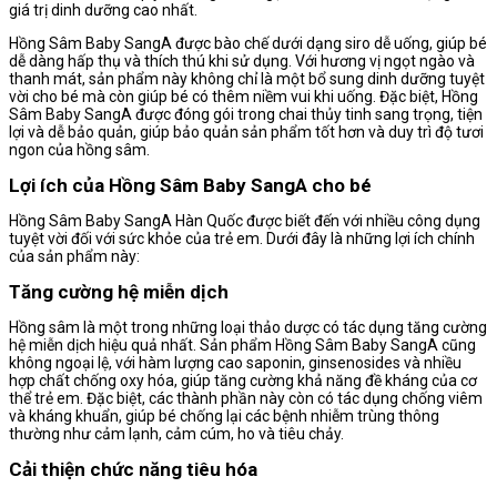
giá trị dinh dưỡng cao nhất.
Hồng Sâm Baby SangA được bào chế dưới dạng siro dễ uống, giúp bé
dễ dàng hấp thụ và thích thú khi sử dụng. Với hương vị ngọt ngào và
thanh mát, sản phẩm này không chỉ là một bổ sung dinh dưỡng tuyệt
vời cho bé mà còn giúp bé có thêm niềm vui khi uống. Đặc biệt, Hồng
Sâm Baby SangA được đóng gói trong chai thủy tinh sang trọng, tiện
lợi và dễ bảo quản, giúp bảo quản sản phẩm tốt hơn và duy trì độ tươi
ngon của hồng sâm.
Lợi ích của Hồng Sâm Baby SangA cho bé
Hồng Sâm Baby SangA Hàn Quốc được biết đến với nhiều công dụng
tuyệt vời đối với sức khỏe của trẻ em. Dưới đây là những lợi ích chính
của sản phẩm này:
Tăng cường hệ miễn dịch
Hồng sâm là một trong những loại thảo dược có tác dụng tăng cường
hệ miễn dịch hiệu quả nhất. Sản phẩm Hồng Sâm Baby SangA cũng
không ngoại lệ, với hàm lượng cao saponin, ginsenosides và nhiều
hợp chất chống oxy hóa, giúp tăng cường khả năng đề kháng của cơ
thể trẻ em. Đặc biệt, các thành phần này còn có tác dụng chống viêm
và kháng khuẩn, giúp bé chống lại các bệnh nhiễm trùng thông
thường như cảm lạnh, cảm cúm, ho và tiêu chảy.
Cải thiện chức năng tiêu hóa