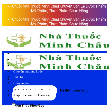
Skip
Chuỗi Nhà Thuốc Minh Châu Chuyên Bán Lẻ Dược Phẩm,
to
Mỹ Phẩm, Thực Phẩm Chức Năng
content
Chuỗi Nhà Thuốc Minh Châu Chuyên Bán Lẻ Dược Phẩm,
Mỹ Phẩm, Thực Phẩm Chức Năng
Trang Chủ
Thực phẩm chức năng
Dược mỹ phẩm
Chuyên mục sức khỏe
Liên hệ
Chuyên gia
Tìm
Hệ thống cửa hàng
Tìm
kiếm:
kiếm:
Kiến Thức Khỏe Đẹp