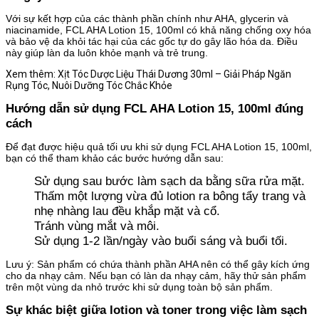
Với sự kết hợp của các thành phần chính như AHA, glycerin và
niacinamide, FCL AHA Lotion 15, 100ml có khả năng chống oxy hóa
và bảo vệ da khỏi tác hại của các gốc tự do gây lão hóa da. Điều
này giúp làn da luôn khỏe mạnh và trẻ trung.
Xem thêm: Xịt Tóc Dược Liệu Thái Dương 30ml – Giải Pháp Ngăn
Rụng Tóc, Nuôi Dưỡng Tóc Chắc Khỏe
Hướng dẫn sử dụng FCL AHA Lotion 15, 100ml đúng
cách
Để đạt được hiệu quả tối ưu khi sử dụng FCL AHA Lotion 15, 100ml,
bạn có thể tham khảo các bước hướng dẫn sau:
Sử dụng sau bước làm sạch da bằng sữa rửa mặt.
Thấm một lượng vừa đủ lotion ra bông tẩy trang và
nhẹ nhàng lau đều khắp mặt và cổ.
Tránh vùng mắt và môi.
Sử dụng 1-2 lần/ngày vào buổi sáng và buổi tối.
Lưu ý: Sản phẩm có chứa thành phần AHA nên có thể gây kích ứng
cho da nhạy cảm. Nếu bạn có làn da nhạy cảm, hãy thử sản phẩm
trên một vùng da nhỏ trước khi sử dụng toàn bộ sản phẩm.
Sự khác biệt giữa lotion và toner trong việc làm sạch