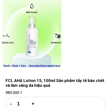
FCL AHA Lotion 15, 100ml Sản phẩm tẩy tế bào chết
và làm sáng da hiệu quả
985.000
₫
FCL
AHA