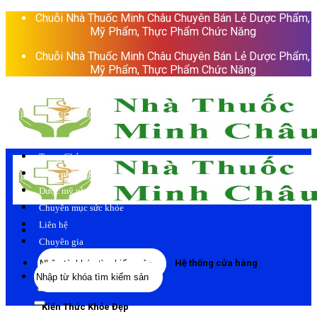
Skip
Chuỗi Nhà Thuốc Minh Châu Chuyên Bán Lẻ Dược Phẩm,
to
Mỹ Phẩm, Thực Phẩm Chức Năng
content
Chuỗi Nhà Thuốc Minh Châu Chuyên Bán Lẻ Dược Phẩm,
Mỹ Phẩm, Thực Phẩm Chức Năng
Trang Chủ
Thực phẩm chức năng
Dược mỹ phẩm
Chuyên mục sức khỏe
Liên hệ
Chuyên gia
Tìm
Hệ thống cửa hàng
Tìm
kiếm:
kiếm:
Kiến Thức Khỏe Đẹp