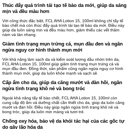
Thúc đẩy quá trình tái tạo tế bào da mới, giúp da sáng
mịn và đều màu hơn
Với công thức đặc biệt, FCL AHA Lotion 15, 100ml không chỉ tẩy tế
bào chết mà còn thúc đẩy quá trình tái tạo tế bào da mới. Điều này
giúp da luôn sáng mịn và đều màu hơn, giảm thiểu các vết thâm
nám và tàn nhang.
Giảm tình trạng mụn trứng cá, mụn đầu đen và ngăn
ngừa nguy cơ hình thành mụn mới
Với khả năng làm sạch da và kiểm soát lượng dầu nhờn trên da,
FCL AHA Lotion 15, 100ml giúp giảm tình trạng mụn trứng cá và
mụn đầu đen. Đồng thời, sản phẩm cũng ngăn ngừa nguy cơ hình
thành mụn mới, giúp da luôn khỏe mạnh và sạch sẽ.
Cấp ẩm cho da, giúp da căng mướt và đàn hồi, ngăn
ngừa tình trạng khô nẻ và bong tróc
Ngoài khả năng tẩy tế bào chết, FCL AHA Lotion 15, 100ml còn
cung cấp độ ẩm và dưỡng chất cần thiết cho da, giúp da luôn căng
mướt và đàn hồi. Điều này giúp ngăn ngừa tình trạng khô nẻ và
bong tróc, giúp da luôn mịn màng và tươi trẻ.
Chống oxy hóa, bảo vệ da khỏi tác hại của các gốc tự
do gây lão hóa da