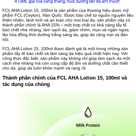
473ML giải tỏa căng thẳng, nuôi dưỡng làn da ẩm mượt
FCL AHA Lotion 15, 100ml là sản phẩm của thương hiệu dược mỹ
phẩm FCL (Ceylon), Hàn Quốc. Được bào chế từ nguồn nguyên liệu
thiên nhiên, lành tính và an toàn cho mọi loại da, sản phẩm này có
thành phần chính là AHA 15% – một hợp chất có khả năng tẩy tế
bào chết nhẹ nhàng, làm sạch da, giảm nhờn, mụn và ngăn ngừa
lão hóa đồng thời dưỡng trắng sáng da, giúp da căng mịn và đàn
hồi.
FCL AHA Lotion 15, 100ml được đánh giá là một trong những sản
phẩm tẩy tế bào chết và làm sáng da hiệu quả nhất hiện nay. Với
công thức đặc biệt, sản phẩm này không chỉ giúp làm sạch da một
cách nhẹ nhàng mà còn cung cấp độ ẩm và dưỡng chất cần thiết
cho da, giúp da luôn khỏe mạnh và rạng rỡ.
Thành phần chính của FCL AHA Lotion 15, 100ml và
tác dụng của chúng