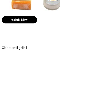
Quick View
Clobetamil g 4in1