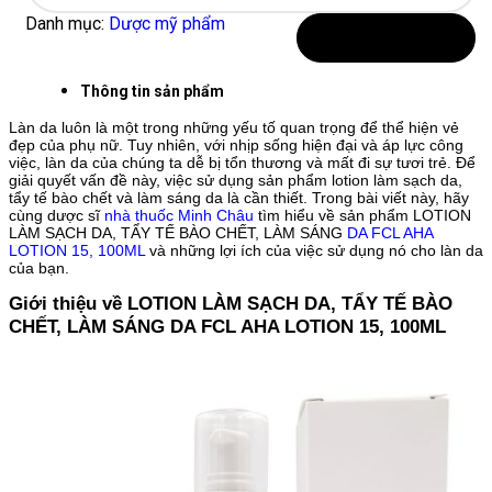
Lotion
15,
Danh mục:
Dược mỹ phẩm
100ml
Thêm vào giỏ hàng
Sản
phẩm
Thông tin sản phẩm
tẩy
tế
Làn da luôn là một trong những yếu tố quan trọng để thể hiện vẻ
đẹp của phụ nữ. Tuy nhiên, với nhịp sống hiện đại và áp lực công
bào
việc, làn da của chúng ta dễ bị tổn thương và mất đi sự tươi trẻ. Để
chết
giải quyết vấn đề này, việc sử dụng sản phẩm lotion làm sạch da,
và
tẩy tế bào chết và làm sáng da là cần thiết. Trong bài viết này, hãy
làm
cùng dược sĩ
nhà thuốc Minh Châu
tìm hiểu về sản phẩm LOTION
sáng
LÀM SẠCH DA, TẨY TẾ BÀO CHẾT, LÀM SÁNG
DA FCL AHA
LOTION 15, 100ML
da
và những lợi ích của việc sử dụng nó cho làn da
của bạn.
hiệu
quả
Giới thiệu về LOTION LÀM SẠCH DA, TẨY TẾ BÀO
số
CHẾT, LÀM SÁNG DA FCL AHA LOTION 15, 100ML
lượng