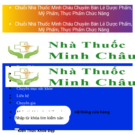
Skip
Chuỗi Nhà Thuốc Minh Châu Chuyên Bán Lẻ Dược Phẩm,
to
Mỹ Phẩm, Thực Phẩm Chức Năng
content
Chuỗi Nhà Thuốc Minh Châu Chuyên Bán Lẻ Dược Phẩm,
Mỹ Phẩm, Thực Phẩm Chức Năng
Trang Chủ
Thực phẩm chức năng
Dược mỹ phẩm
Chuyên mục sức khỏe
Liên hệ
Chuyên gia
Tìm
Hệ thống cửa hàng
Tìm
kiếm:
kiếm:
Kiến Thức Khỏe Đẹp