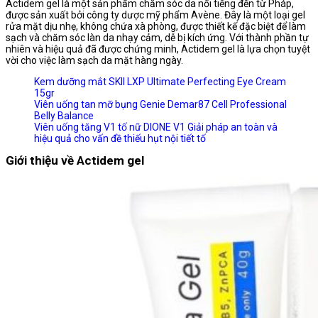
Actidem gel là một sản phẩm chăm sóc da nổi tiếng đến từ Pháp,
được sản xuất bởi công ty dược mỹ phẩm Avène. Đây là một loại gel
rửa mặt dịu nhẹ, không chứa xà phòng, được thiết kế đặc biệt để làm
sạch và chăm sóc làn da nhạy cảm, dễ bị kích ứng. Với thành phần tự
nhiên và hiệu quả đã được chứng minh, Actidem gel là lựa chọn tuyệt
vời cho việc làm sạch da mặt hàng ngày.
Kem dưỡng mắt SKII LXP Ultimate Perfecting Eye Cream
15gr
Viên uống tan mỡ bụng Genie Demar87 Cell Professional
Belly Balance
Viên uống tăng V1 tố nữ DIONE V1 Giải pháp an toàn và
hiệu quả cho vấn đề thiếu hụt nội tiết tố
Giới thiệu về Actidem gel