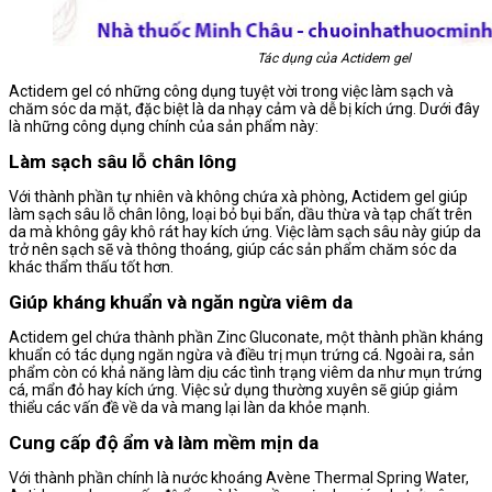
Tác dụng của Actidem gel
Actidem gel có những công dụng tuyệt vời trong việc làm sạch và
chăm sóc da mặt, đặc biệt là da nhạy cảm và dễ bị kích ứng. Dưới đây
là những công dụng chính của sản phẩm này:
Làm sạch sâu lỗ chân lông
Với thành phần tự nhiên và không chứa xà phòng, Actidem gel giúp
làm sạch sâu lỗ chân lông, loại bỏ bụi bẩn, dầu thừa và tạp chất trên
da mà không gây khô rát hay kích ứng. Việc làm sạch sâu này giúp da
trở nên sạch sẽ và thông thoáng, giúp các sản phẩm chăm sóc da
khác thẩm thấu tốt hơn.
Giúp kháng khuẩn và ngăn ngừa viêm da
Actidem gel chứa thành phần Zinc Gluconate, một thành phần kháng
khuẩn có tác dụng ngăn ngừa và điều trị mụn trứng cá. Ngoài ra, sản
phẩm còn có khả năng làm dịu các tình trạng viêm da như mụn trứng
cá, mẩn đỏ hay kích ứng. Việc sử dụng thường xuyên sẽ giúp giảm
thiểu các vấn đề về da và mang lại làn da khỏe mạnh.
Cung cấp độ ẩm và làm mềm mịn da
Với thành phần chính là nước khoáng Avène Thermal Spring Water,