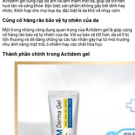
Actidem gel cung cấp độ ẩm và làm mềm mịn da, giúp da trở nên
tươi tắn và sáng khỏe. Đặc biệt, sản phẩm không gây bết dính hay
nhờn, thích hợp cho mọi loại da, đặc biệt là da khô và nhạy cảm.
Củng cố hàng rào bảo vệ tự nhiên của da
Một trong những công dụng quan trọng của Actidem gel là giúp củng
cố hàng rào bảo vệ tự nhiên của da. Với sự bảo vệ tốt hơn, da sẽ ít bị
tổn thương và dễ dàng chống lại các tác nhân gây hại từ môi trường
như ánh nắng mặt trời, ô nhiễm hay các chất hóa học.
Thành phần chính trong Actidem gel