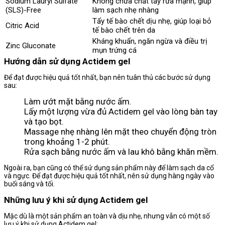
Sodium Lauryl Sulfate
Không chứa chất tẩy rửa mạnh, giúp
(SLS)-Free
làm sạch nhẹ nhàng
Tẩy tế bào chết dịu nhẹ, giúp loại bỏ
Citric Acid
tế bào chết trên da
Kháng khuẩn, ngăn ngừa và điều trị
Zinc Gluconate
mụn trứng cá
Hướng dẫn sử dụng Actidem gel
Để đạt được hiệu quả tốt nhất, bạn nên tuân thủ các bước sử dụng
sau:
Làm ướt mặt bằng nước ấm.
Lấy một lượng vừa đủ Actidem gel vào lòng bàn tay
và tạo bọt.
Massage nhẹ nhàng lên mặt theo chuyển động tròn
trong khoảng 1-2 phút.
Rửa sạch bằng nước ấm và lau khô bằng khăn mềm.
Ngoài ra, bạn cũng có thể sử dụng sản phẩm này để làm sạch da cổ
và ngực. Để đạt được hiệu quả tốt nhất, nên sử dụng hàng ngày vào
buổi sáng và tối.
Những lưu ý khi sử dụng Actidem gel
Mặc dù là một sản phẩm an toàn và dịu nhẹ, nhưng vẫn có một số
lưu ý khi sử dụng Actidem gel: