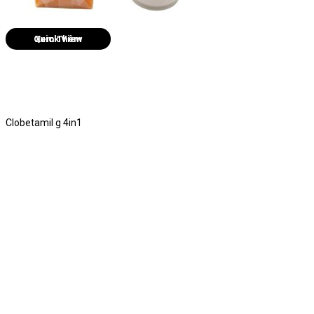
Quick View
Clobetamil g 4in1