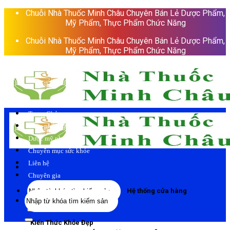
Skip
Chuỗi Nhà Thuốc Minh Châu Chuyên Bán Lẻ Dược Phẩm,
to
Mỹ Phẩm, Thực Phẩm Chức Năng
content
Chuỗi Nhà Thuốc Minh Châu Chuyên Bán Lẻ Dược Phẩm,
Mỹ Phẩm, Thực Phẩm Chức Năng
Trang Chủ
Thực phẩm chức năng
Dược mỹ phẩm
Chuyên mục sức khỏe
Liên hệ
Chuyên gia
Tìm
Hệ thống cửa hàng
Tìm
kiếm:
kiếm:
Kiến Thức Khỏe Đẹp