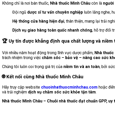
Không chỉ là nơi bán thuốc,
Nhà thuốc Minh Châu
còn là
người 
Đội ngũ
dược sĩ tư vấn chuyên nghiệp
luôn lắng nghe, h
Hệ thống cửa hàng hiện đại
, thân thiện, mang lại trải ng
Dịch vụ giao hàng toàn quốc nhanh chóng
, hỗ trợ đổi 
🏆
Uy tín được khẳng định qua chất lượng và niềm 
Với nhiều năm hoạt động trong lĩnh vực dược phẩm,
Nhà thuốc
trách nhiệm trong việc
chăm sóc – bảo vệ – nâng cao sức k
Chúng tôi luôn coi trọng giá trị của
niềm tin và an toàn
, bởi sứ
🌐
Kết nối cùng Nhà thuốc Minh Châu
Hãy truy cập website
chuoinhathuocminhchau.com
hoặc đến 
và trải nghiệm
dịch vụ chăm sóc sức khỏe tận tâm
.
Nhà thuốc Minh Châu – Chuỗi nhà thuốc đạt chuẩn GPP, uy t