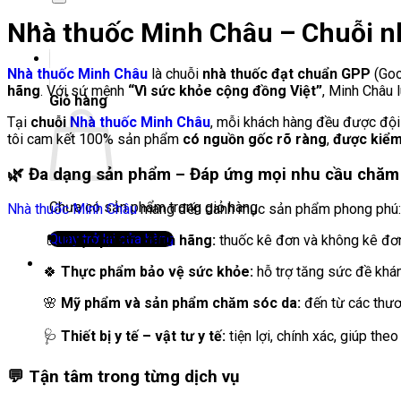
Nhà thuốc Minh Châu – Chuỗi n
Nhà thuốc Minh Châu
là chuỗi
nhà thuốc đạt chuẩn GPP
(Goo
hãng
. Với sứ mệnh
“Vì sức khỏe cộng đồng Việt”
, Minh Châu
Giỏ hàng
Tại
chuỗi
Nhà thuốc Minh Châu
, mỗi khách hàng đều được độ
tôi cam kết 100% sản phẩm
có nguồn gốc rõ ràng
,
được kiểm 
🌿
Đa dạng sản phẩm – Đáp ứng mọi nhu cầu chăm
Chưa có sản phẩm trong giỏ hàng.
Nhà thuốc Minh Châu
mang đến danh mục sản phẩm phong phú:
Quay trở lại cửa hàng
💊
Dược phẩm chính hãng:
thuốc kê đơn và không kê đơ
🍀
Thực phẩm bảo vệ sức khỏe:
hỗ trợ tăng sức đề khán
🌸
Mỹ phẩm và sản phẩm chăm sóc da:
đến từ các thươ
🩺
Thiết bị y tế – vật tư y tế:
tiện lợi, chính xác, giúp the
💬
Tận tâm trong từng dịch vụ