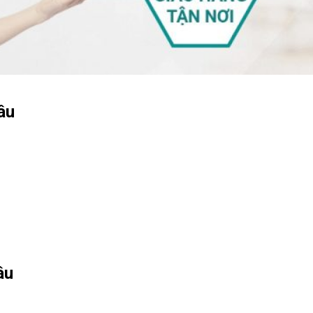
âu
âu