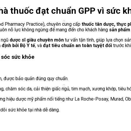
hà thuốc đạt chuẩn GPP vì sức k
d Pharmacy Practice), chuyên cung cấp
thuốc tân dược, thực p
 luôn nỗ lực không ngừng để mang đến cho khách hàng
sản phẩm 
i ngũ
dược sĩ giàu chuyên môn
tư vấn tận tình, giúp lựa chọn s
định bởi Bộ Y tế
, và
đạt tiêu chuẩn an toàn tuyệt đối
trước khi
 sóc sức khỏe
n, được bảo quản đúng quy chuẩn.
g, chăm sóc da, cải thiện giấc ngủ, tim mạch, xương khớp, tiêu hó
ng hiệu dược mỹ phẩm nổi tiếng như La Roche-Posay, Murad, Ob
o dõi sức khỏe tại nhà dễ dàng.