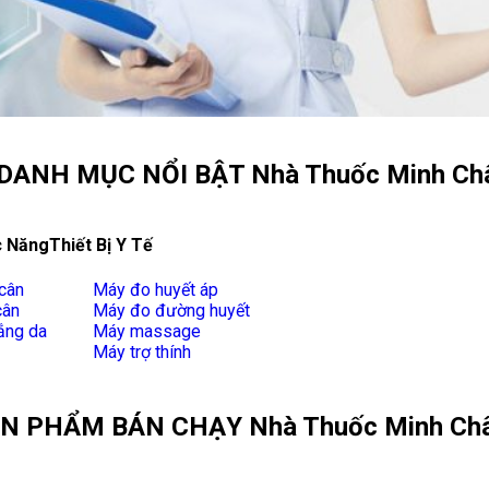
DANH MỤC NỔI BẬT Nhà Thuốc Minh Ch
 Năng
Thiết Bị Y Tế
cân
Máy đo huyết áp
cân
Máy đo đường huyết
ắng da
Máy massage
Máy trợ thính
N PHẨM BÁN CHẠY Nhà Thuốc Minh Ch