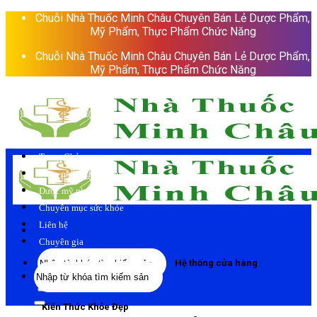
Skip
Chuỗi Nhà Thuốc Minh Châu Chuyên Bán Lẻ Dược Phẩm,
to
Mỹ Phẩm, Thực Phẩm Chức Năng
content
Chuỗi Nhà Thuốc Minh Châu Chuyên Bán Lẻ Dược Phẩm,
Mỹ Phẩm, Thực Phẩm Chức Năng
Trang Chủ
Thực phẩm chức năng
Dược mỹ phẩm
Chuyên mục sức khỏe
Liên hệ
Chuyên gia
Tìm
Hệ thống cửa hàng
Tìm
kiếm:
kiếm:
Kiến Thức Khỏe Đẹp