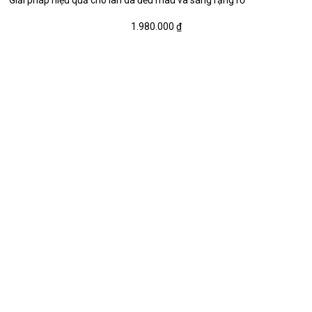
Giải pháp hiệu quả cho làn da đều màu và sáng rạng rỡ
1.980.000
₫